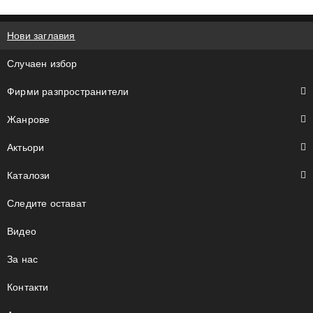
S
k
Нови заглавия
i
p
Случаен избор
t
o
Фирми разпространители
c
o
Жанрове
n
t
Актьори
e
Каталози
n
t
Следите остават
Видео
За нас
Контакти