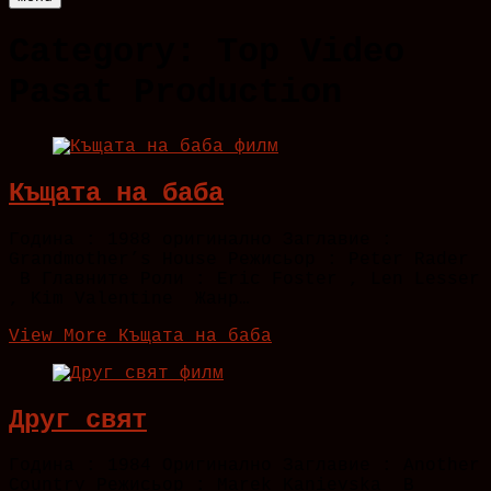
Category:
Top Video
Pasat Production
Къщата на баба
Година : 1988 оригинално Заглавие :
Grandmother’s House Режисьор : Peter Rader
В Главните Роли : Eric Foster , Len Lesser
, Kim Valentine Жанр…
View More
Къщата на баба
Друг свят
Година : 1984 Оригинално Заглавие : Another
Country Режисьор : Marek Kanievska В