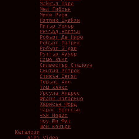
Майкъл Паре
Мел Гибсън
Мики Рурк
Патрик Суейзи
Питър Уелър
Ричърд Нортън
Робърт Де Ниро
Робърт Патрик
Робърт З'дар
Рутгър Хауер
Само Хънг
Силвестър Сталоун
Синтия Ротрок
Стивън Сегал
Терънс Хил
Том Ханкс
Урсула Андрес
Франк Загарино
Харисън Форд
Чарлс Бронсън
Чък Норис
Чоу Юн Фат
Шон Конъри
Каталози
AiPi Video