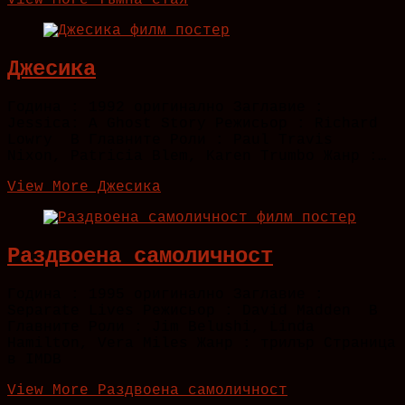
Джесика
Година : 1992 оригинално Заглавие :
Jessica: A Ghost Story Режисьор : Richard
Lowry В Главните Роли : Paul Travis
Nixon, Patricia Blem, Karen Trumbo Жанр :…
View More
Джесика
Раздвоена самоличност
Година : 1995 оригинално Заглавие :
Separate Lives Режисьор : David Madden В
Главните Роли : Jim Belushi, Linda
Hamilton, Vera Miles Жанр : трилър Страница
в IMDB
View More
Раздвоена самоличност