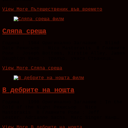
View More
Пътешественик във времето
Сляпа среща
Година : 1984 Оригинално Заглавие : Blind
Date Режисьор : Nico Mastorakis В Главните
Роли : Joseph Bottoms, Kirstie Alley, James
Daughton Жанр : трилър, ужаси Страница…
View More
Сляпа среща
В дебрите на нощта
Година : 1990 Оригинално Заглавие : In the
Cold of the Night Режисьор : Nico
Mastorakis В Главните Роли : Jeff
Lester, Adrianne Sachs, Marc Singer Жанр…
View More
В дебрите на нощта