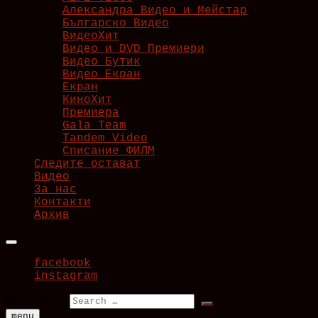
Александра Видео и Мейстар
Българско Видео
ВидеоХит
Видео и DVD Премиери
Видео Бутик
Видео Екран
Екран
КиноХит
Премиера
Gala Team
Tandem Video
Списание ФИЛМ
Следите остават
Видео
За нас
Контакти
Архив
facebook
instagram
Search …
menu