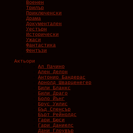
Военен
Трилър
Приключенски
Драма
Документален
Уестърн
Исторически
Ужаси
Фантастика
Фентъзи
Актьори
Ал Пачино
Ален Делон
Антонио Бандерас
Арнолд Шварценегер
Били Блaнкс
Били Драго
Боло Йънг
Брус Уилис
Бъд Спенсър
Бърт Рейнолдс
Гари Бюси
Гари Даниелс
Дани Глоувър