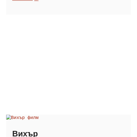
от
всички
Вихър