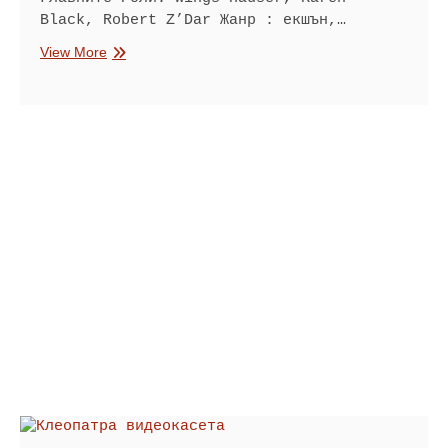
Black, Robert Z’Dar Жанр : екшън,…
Краят
View More
на
убийците