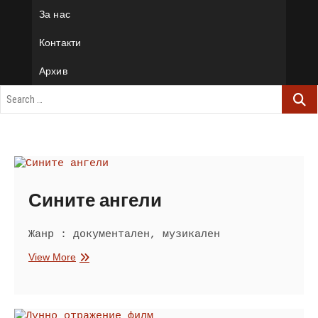
За нас
Контакти
Архив
Сините ангели
Жанр : документален, музикален
Сините
View More
ангели