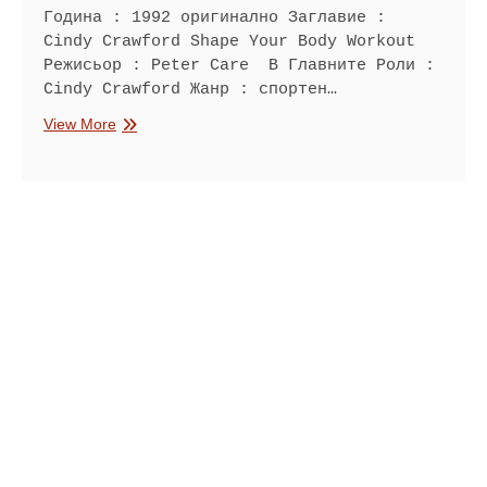
Година : 1992 оригинално Заглавие :
Cindy Crawford Shape Your Body Workout
Режисьор : Peter Care В Главните Роли :
Cindy Crawford Жанр : спортен…
Упражненията
View More
на
Синди
Крофърд