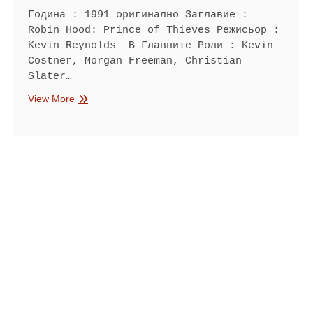
Година : 1991 оригинално Заглавие :
Robin Hood: Prince of Thieves Режисьор :
Kevin Reynolds В Главните Роли : Kevin
Costner, Morgan Freeman, Christian
Slater…
Робин
View More
Худ
Принц
на
крадците