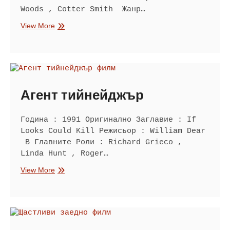
Woods , Cotter Smith Жанр…
Лейди
View More
пази
се
Агент тийнейджър
Година : 1991 Оригинално Заглавие : If
Looks Could Kill Режисьор : William Dear
В Главните Роли : Richard Grieco ,
Linda Hunt , Roger…
Агент
View More
тийнейджър