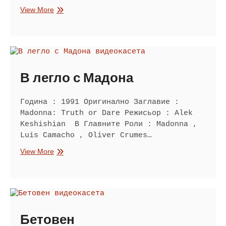
Котаракът
View More
Феликс
В легло с Мадона
Година : 1991 Оригинално Заглавие :
Madonna: Truth or Dare Режисьор : Alek
Keshishian В Главните Роли : Madonna ,
Luis Camacho , Oliver Crumes…
В
View More
легло
с
Мадона
Бетовен