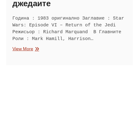
джедаите
Година : 1983 оригинално Заглавие : Star
Wars: Episode VI – Return of the Jedi
Режисьор : Richard Marquand В Главните
Роли : Mark Hamill, Harrison…
Междузвездни
View More
войни:
Епизод
VI
–
Завръщането
на
джедаите