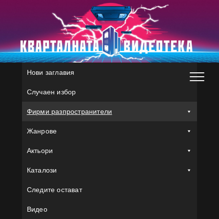
Skip
to
content
Нови заглавия
Случаен избор
Фирми разпространители
Жанрове
Актьори
Каталози
Следите остават
Видео