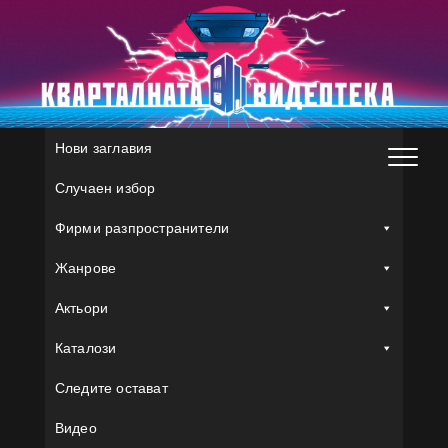
Skip
to
content
Нови заглавия
Случаен избор
Фирми разпространители
Жанрове
Актьори
Каталози
Следите остават
Видео