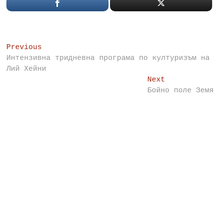
Post
Previous
Previous
post:
Интензивна тридневна програма по културизъм на
navigation
Лий Хейни
Next
Next
post:
Бойно поле Земя