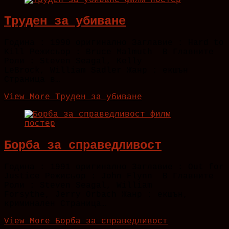
Труден за убиване
Година : 1990 оригинално Заглавие : Hard to
Kill Режисьор : Bruce Malmuth В Главните
Роли : Steven Seagal, Kelly
LeBrock, William Sadler Жанр : екшън
Страница в…
View More
Труден за убиване
Борба за справедливост
Година : 1991 оригинално Заглавие : Out for
Justice Режисьор : John Flynn В Главните
Роли : Steven Seagal, William
Forsythe, Jerry Orbach Жанр : екшън,
криминален Страница…
View More
Борба за справедливост