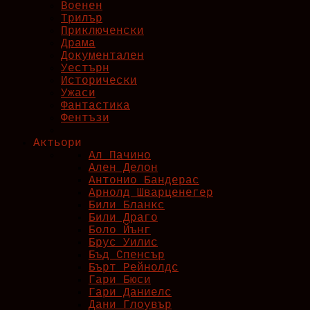
Военен
Трилър
Приключенски
Драма
Документален
Уестърн
Исторически
Ужаси
Фантастика
Фентъзи
Актьори
Ал Пачино
Ален Делон
Антонио Бандерас
Арнолд Шварценегер
Били Блaнкс
Били Драго
Боло Йънг
Брус Уилис
Бъд Спенсър
Бърт Рейнолдс
Гари Бюси
Гари Даниелс
Дани Глоувър