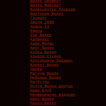
Видео Перфект
Видео Фаворит
Видеоцентър Пловдив
Виктория Видео
Геомикс
Джоли 2000
Диана 24
Емина
Еър Видео
Калинекс
Каре Филмс
Кинг Видео
Кобра Видео
Кондор Студио
Консорциум Пирамис
Корект Видео
Лидер
Магнум Видео
Мейджър Видео
Метбутон
Мулти Видео Център
Нави Клуб
Неофициално издание
Нико Видео
Панда Видео