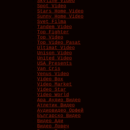
Skyline Video
Spot Video
Stars Home Video
Sunny Home Video
Svet Filma
Tandem Video
Top Fighter
Top Video
Top Video Pasat
Ultimat Video
Unison Video
United Video
USA Presents
Van Cris
Venus Video
Video Box
Video Market
Video Star
Video World
Ара Аудио Видео
Атлетик Видео
Аудиовидео Орфей
Българско Видео
Видео Ади
Видео Ловеч