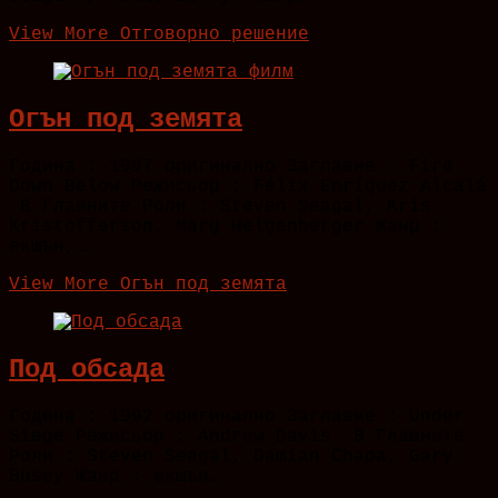
View More
Отговорно решение
Огън под земята
Година : 1997 оригинално Заглавие : Fire
Down Below Режисьор : Félix Enríquez Alcalá
В Главните Роли : Steven Seagal, Kris
Kristofferson, Marg Helgenberger Жанр :
екшън,…
View More
Огън под земята
Под обсада
Година : 1992 оригинално Заглавие : Under
Siege Режисьор : Andrew Davis В Главните
Роли : Steven Seagal, Damian Chapa, Gary
Busey Жанр : екшън…