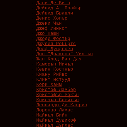
Дани Де Вито
Дейвид А. Прайър
Дейвид Брадли
Денис Хопър
Джеки Чан
Джеф Уинкот
Джо Пеши
Джоди Фостър
Джулия Робъртс
Долф Лундгрен
Дон "Дракона" Уилсън
Жан Клод Ван Дам
Камерън Мичъл
Кевин Костнър
Киану Рийвс
Клинт Истууд
Кори Хайм
Кристоф Ламбер
Кристофър Уокън
Крисчън Слейтър
Леонардо Ди Каприо
Лоренцо Ламас
Майкъл Бийн
Майкъл Дудикоф
Майкъл Дъглас