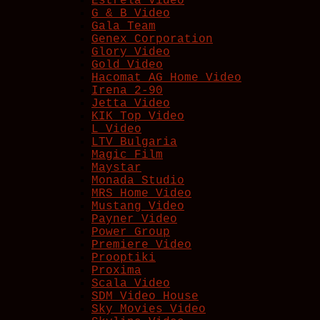
Estrela Video
G & B Video
Gala Team
Genex Corporation
Glory Video
Gold Video
Hacomat AG Home Video
Irena 2-90
Jetta Video
KIK Top Video
L Video
LTV Bulgaria
Magic Film
Maystar
Monada Studio
MRS Home Video
Mustang Video
Payner Video
Power Group
Premiere Video
Prooptiki
Proxima
Scala Video
SDM Video House
Sky Movies Video