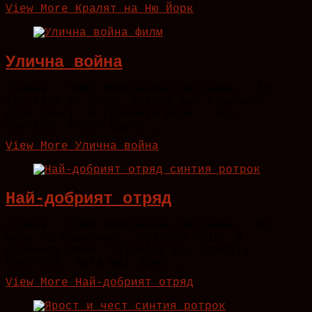
View More
Кралят на Ню Йорк
Улична война
Година : 1992 Оригинално Заглавие : In
the Line of Duty: Street War Режисьор :
Dick Lowry В Главните Роли : Ray
Sharkey, Peter Boyle,…
View More
Улична война
Най-добрият отряд
Година : 1988 оригинално Заглавие : Ba
Wong Fa Режисьор : Wellson Chin В
Главните Роли : Sibelle Hu, Cynthia
Rothrock, Kara Wai Жанр :…
View More
Най-добрият отряд