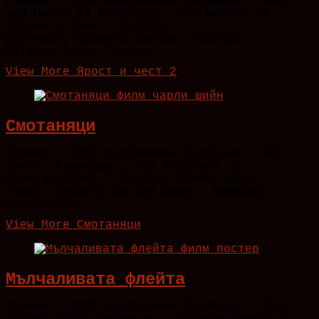
Година : 1993 Оригинално Заглавие : Rage
and Honor II Режисьор : Guy Norris В
Главните Роли : Cynthia
Rothrock, Richard Norton, Patrick
Muldoon Жанр : екшън…
View More
Ярост и чест 2
Смотаняци
Година : 1991 оригинално Заглавие : Hot
Shots! Режисьор : Jim Abrahams В
Главните Роли : Charlie Sheen, Cary
Elwes, Valeria Golino Жанр : комедия
Страница в…
View More
Смотаняци
Мълчаливата флейта
Година : 1978 оригинално Заглавие : The