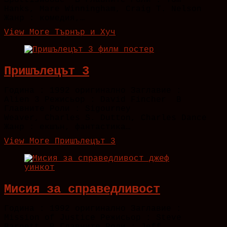
Spottiswoode В Главните Роли : Tom
Hanks, Mare Winningham, Craig T. Nelson
Жанр : комедия,…
View More
Търнър и Хуч
Пришълецът 3
Година : 1992 оригинално Заглавие :
Alien 3 Режисьор : David Fincher В
Главните Роли : Sigourney
Weaver, Charles S. Dutton, Charles Dance
Жанр : екшън, фантастика…
View More
Пришълецът 3
Мисия за справедливост
Година : 1992 оригинално Заглавие :
Mission of Justice Режисьор : Steve