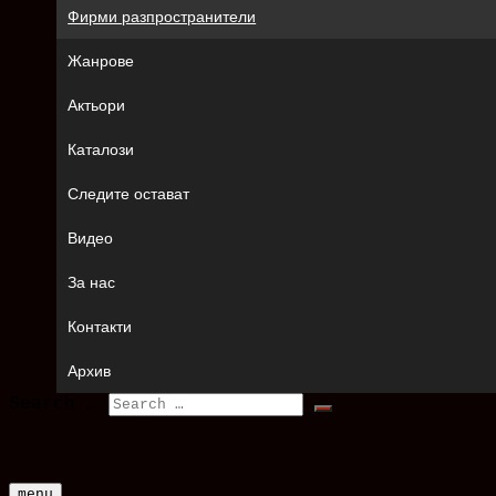
Фирми разпространители
Жанрове
Актьори
Каталози
Следите остават
Видео
За нас
Контакти
Архив
Search …
menu