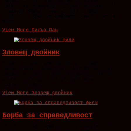
Година : 1953 оригинално Заглавие :
Peter Pan Режисьор : Clyde Geronimi В
Главните Роли (озвучен от) : Bobby
Driscoll, Kathryn Beaumont, Hans Conried
Жанр…
View More
Питър Пан
Зловещ двойник
Година : 1993 Оригинално Заглавие :
Doppelganger Режисьор : Avi Nesher В
Главните Роли : Drew Barrymore, George
Newbern, Dennis Christopher Жанр :
Ужаси, Трилър…
View More
Зловещ двойник
Борба за справедливост
Година : 1989 Оригинално Заглавие : True