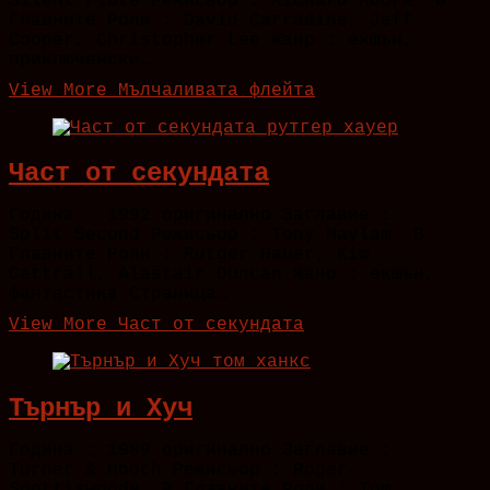
Silent Flute Режисьор : Richard Moore В
Главните Роли : David Carradine, Jeff
Cooper, Christopher Lee Жанр : екшън,
приключенски…
View More
Мълчаливата флейта
Част от секундата
Година : 1992 оригинално Заглавие :
Split Second Режисьор : Tony Maylam В
Главните Роли : Rutger Hauer, Kim
Cattrall, Alastair Duncan Жанр : екшън,
фантастика Страница…
View More
Част от секундата
Търнър и Хуч
Година : 1989 оригинално Заглавие :
Turner & Hooch Режисьор : Roger