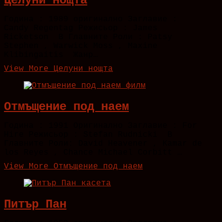
Целуни нощта
Година : 1989 оригинално Заглавие :
Candy Regentag Режисьор : James
Ricketson В Главните Роли : Patsy
Stephen , Warwick Moss , Maxine
Klibingaitis Жанр…
View More
Целуни нощта
Отмъщение под наем
Година : 1991 Оригинално Заглавие : For
Hire Режисьор : Stefan Rudnicki В
Главните Роли: David Heavener , Kamar de
los Reyes , Chance Michael Corbitt …
View More
Отмъщение под наем
Питър Пан