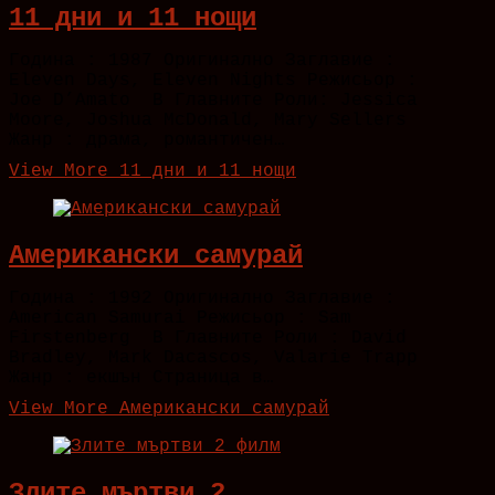
11 дни и 11 нощи
Година : 1987 Оригинално Заглавие :
Eleven Days, Eleven Nights Режисьор :
Joe D’Amato В Главните Роли: Jessica
Moore, Joshua McDonald, Mary Sellers
Жанр : драма, романтичен…
View More
11 дни и 11 нощи
Американски самурай
Година : 1992 Оригинално Заглавие :
American Samurai Режисьор : Sam
Firstenberg В Главните Роли : David
Bradley, Mark Dacascos, Valarie Trapp
Жанр : екшън Страница в…
View More
Американски самурай
Злите мъртви 2