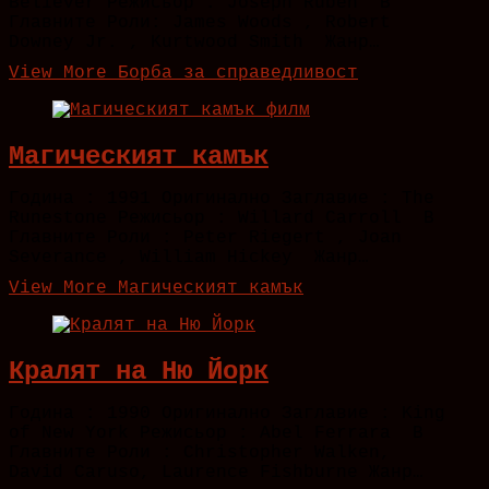
Believer Режисьор : Joseph Ruben В
Главните Роли: James Woods , Robert
Downey Jr. , Kurtwood Smith Жанр…
View More
Борба за справедливост
Магическият камък
Година : 1991 Оригинално Заглавие : The
Runestone Режисьор : Willard Carroll В
Главните Роли : Peter Riegert , Joan
Severance , William Hickey Жанр…
View More
Магическият камък
Кралят на Ню Йорк
Година : 1990 Оригинално Заглавие : King
of New York Режисьор : Abel Ferrara В
Главните Роли : Christopher Walken,
David Caruso, Laurence Fishburne Жанр…