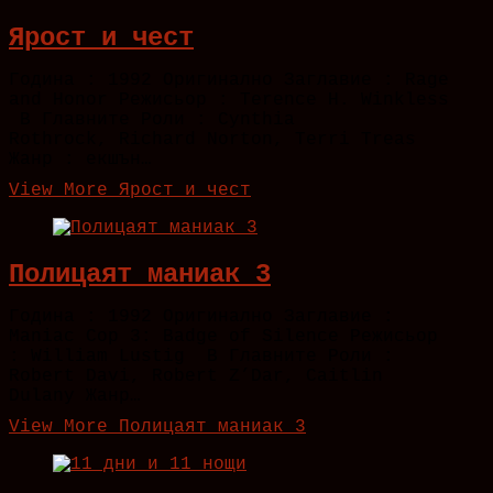
Ярост и чест
Година : 1992 Оригинално Заглавие : Rage
and Honor Режисьор : Terence H. Winkless
В Главните Роли : Cynthia
Rothrock, Richard Norton, Terri Treas
Жанр : екшън…
View More
Ярост и чест
Полицаят маниак 3
Година : 1992 Оригинално Заглавие :
Maniac Cop 3: Badge of Silence Режисьор
: William Lustig В Главните Роли :
Robert Davi, Robert Z’Dar, Caitlin
Dulany Жанр…
View More
Полицаят маниак 3