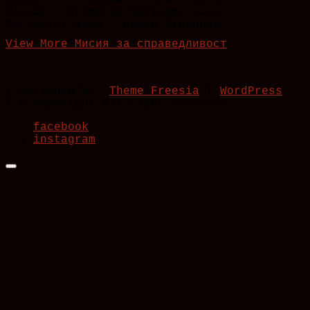
Barnett В Главните Роли : Jeff
Wincott, Brigitte Nielsen, Luca
Bercovici Жанр : екшън Страница…
View More
Мисия за справедливост
| Designed by:
Theme Freesia
|
WordPress
| © Copyright All right reserved
facebook
instagram