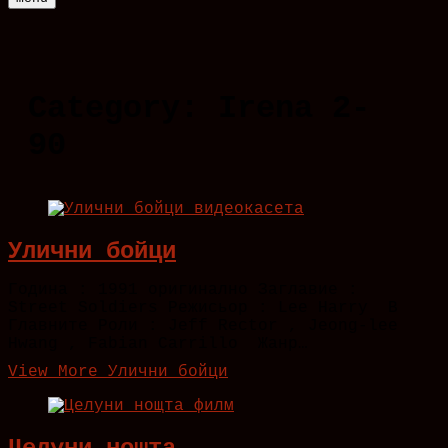
Category:
Irena 2-
90
Улични бойци
Година : 1991 оригинално Заглавие :
Street Soldiers Режисьор : Lee Harry В
Главните Роли : Jeff Rector , Jeong-lee
Hwang , Fabian Carrillo Жанр…
View More
Улични бойци