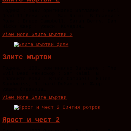
Година : 1987 оригинално Заглавие : Evil
Dead II Режисьор : Sam Raimi В Главните
Роли : Bruce Campbell, Sarah Berry, Dan
Hicks Жанр : ужаси, КОмедия…
View More
Злите мъртви 2
Злите мъртви
Година : 1981 оригинално Заглавие : The
Evil Dead Режисьор : Sam Raimi В
Главните Роли : Bruce Campbell, Ellen
Sandweiss, Richard DeManincor Жанр :
ужаси Страница…
View More
Злите мъртви
Ярост и чест 2