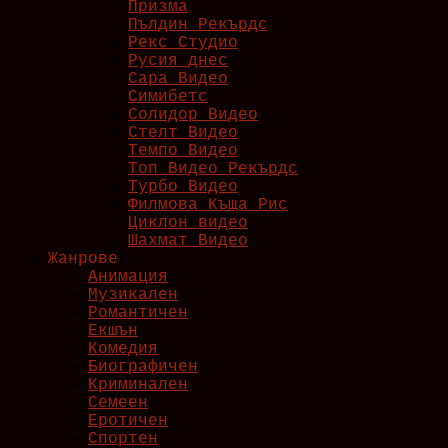
Призма
Пълдин Рекърдс
Рекс Студио
Русия днес
Сара Видео
Симибетс
Солидор Видео
Стелт Видео
Темпо Видео
Топ Видео Рекърдс
Турбо Видео
Филмова Къща Рис
Циклон видео
Шахмат Видео
Жанрове
Анимация
Музикален
Романтичен
Екшън
Комедия
Биографичен
Криминален
Семеен
Еротичен
Спортен