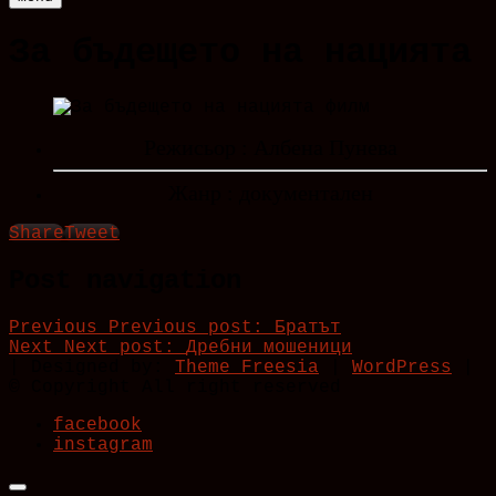
За бъдещето на нацията
Режисьор : Албена Пунева
Жанр : документален
Share
Tweet
Post navigation
Previous
Previous post:
Братът
Next
Next post:
Дребни мошеници
| Designed by:
Theme Freesia
|
WordPress
|
© Copyright All right reserved
facebook
instagram