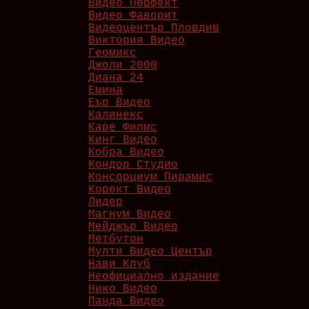
Видео Перфект
Видео Фаворит
Видеоцентър Пловдив
Виктория Видео
Геомикс
Джоли 2000
Диана 24
Емина
Еър Видео
Калинекс
Каре Филмс
Кинг Видео
Кобра Видео
Кондор Студио
Консорциум Пирамис
Корект Видео
Лидер
Магнум Видео
Мейджър Видео
Метбутон
Мулти Видео Център
Нави Клуб
Неофициално издание
Нико Видео
Панда Видео