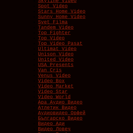
Skyline Video
Spot Video
Stars Home Video
Sunny Home Video
Svet Filma
Tandem Video
Top Fighter
Top Video
Top Video Pasat
Ultimat Video
Unison Video
United Video
USA Presents
Van Cris
Venus Video
Video Box
Video Market
Video Star
Video World
Ара Аудио Видео
Атлетик Видео
Аудиовидео Орфей
Българско Видео
Видео Ади
Видео Ловеч