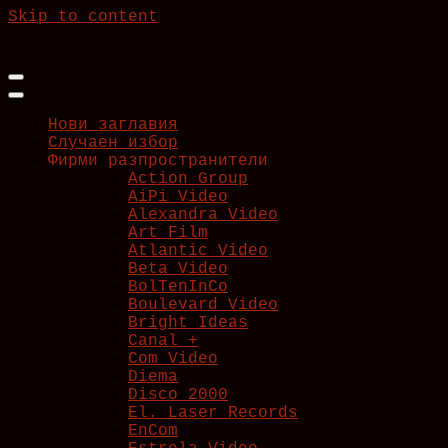
Skip to content
Нови заглавия
Случаен избор
Фирми разпространители
Action Group
AiPi Video
Alexandra Video
Art Film
Atlantic Video
Beta Video
BolTenInCo
Boulevard Video
Bright Ideas
Canal +
Com Video
Diema
Disco 2000
El. Laser Records
EnCom