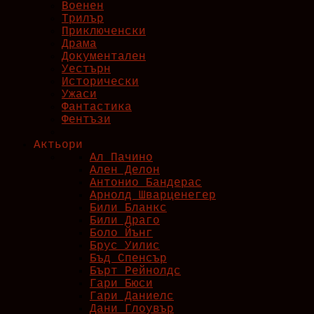
Военен
Трилър
Приключенски
Драма
Документален
Уестърн
Исторически
Ужаси
Фантастика
Фентъзи
Актьори
Ал Пачино
Ален Делон
Антонио Бандерас
Арнолд Шварценегер
Били Блaнкс
Били Драго
Боло Йънг
Брус Уилис
Бъд Спенсър
Бърт Рейнолдс
Гари Бюси
Гари Даниелс
Дани Глоувър