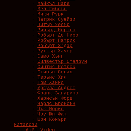
Майкъл Паре
Мел Гибсън
Мики Рурк
Патрик Суейзи
Питър Уелър
Ричърд Нортън
Робърт Де Ниро
Робърт Патрик
Робърт З'дар
Рутгър Хауер
Само Хънг
Силвестър Сталоун
Синтия Ротрок
Стивън Сегал
Терънс Хил
Том Ханкс
Урсула Андрес
Франк Загарино
Харисън Форд
Чарлс Бронсън
Чък Норис
Чоу Юн Фат
Шон Конъри
Каталози
AiPi Video