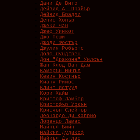
Дани Де Вито
Дейвид А. Прайър
Дейвид Брадли
Денис Хопър
Джеки Чан
Джеф Уинкот
Джо Пеши
Джоди Фостър
Джулия Робъртс
Долф Лундгрен
Дон "Дракона" Уилсън
Жан Клод Ван Дам
Камерън Мичъл
Кевин Костнър
Киану Рийвс
Клинт Истууд
Кори Хайм
Кристоф Ламбер
Кристофър Уокън
Крисчън Слейтър
Леонардо Ди Каприо
Лоренцо Ламас
Майкъл Бийн
Майкъл Дудикоф
Майкъл Дъглас