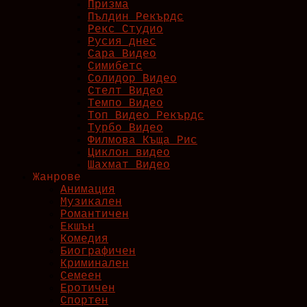
Призма
Пълдин Рекърдс
Рекс Студио
Русия днес
Сара Видео
Симибетс
Солидор Видео
Стелт Видео
Темпо Видео
Топ Видео Рекърдс
Турбо Видео
Филмова Къща Рис
Циклон видео
Шахмат Видео
Жанрове
Анимация
Музикален
Романтичен
Екшън
Комедия
Биографичен
Криминален
Семеен
Еротичен
Спортен