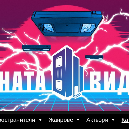
ространители
Жанрове
Актьори
Ка