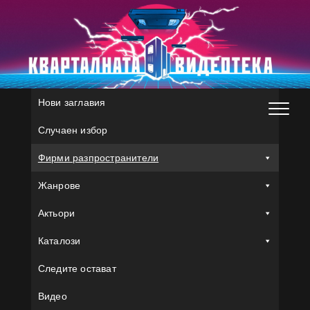
Skip
to
content
Нови заглавия
Случаен избор
Фирми разпространители
Жанрове
Актьори
Каталози
Следите остават
Видео