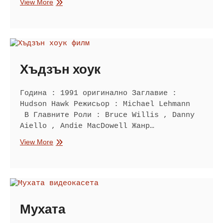
Матилда
View More
Хъдзън хоук
Година : 1991 оригинално Заглавие :
Hudson Hawk Режисьор : Michael Lehmann
В Главните Роли : Bruce Willis , Danny
Aiello , Andie MacDowell Жанр…
Хъдзън
View More
хоук
Мухата