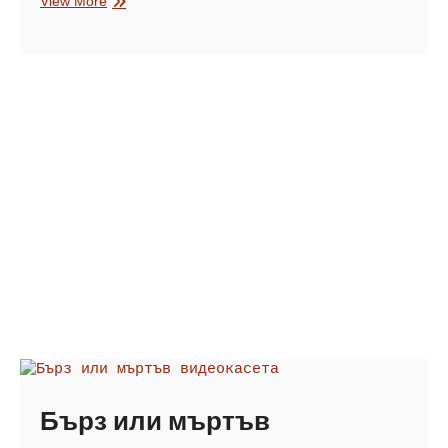
View More
ученик
Бърз или мъртъв