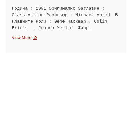
Година : 1991 Оригинално Заглавие :
Class Action Режисьор : Michael Apted В
Главните Роли : Gene Hackman , Colin
Friels , Joanna Merlin Жанр…
Процес
View More
от
класа