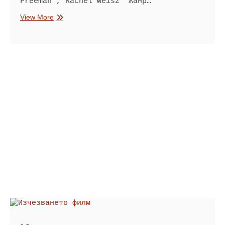
Freeman , Rachel Weisz Жанр…
Верижна
View More
реакция