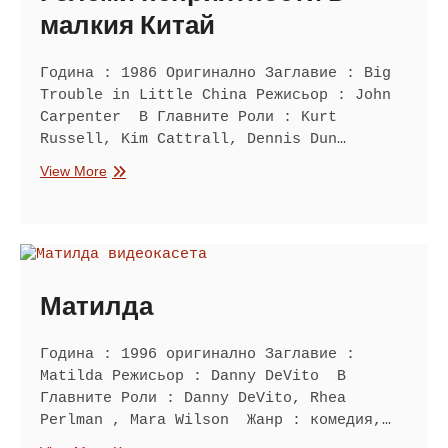
малкия Китай
Година : 1986 Оригинално Заглавие : Big
Trouble in Little China Режисьор : John
Carpenter В Главните Роли : Kurt
Russell, Kim Cattrall, Dennis Dun…
Големи
View More
неприятности
в
малкия
Китай
Матилда
Година : 1996 оригинално Заглавие :
Matilda Режисьор : Danny DeVito В
Главните Роли : Danny DeVito, Rhea
Perlman , Mara Wilson Жанр : комедия,…