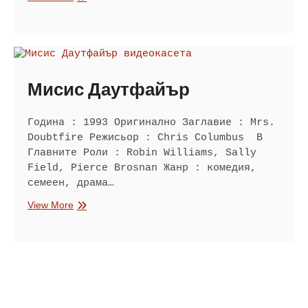
2
Мисис Даутфайър
Година : 1993 Оригинално Заглавие : Mrs.
Doubtfire Режисьор : Chris Columbus В
Главните Роли : Robin Williams, Sally
Field, Pierce Brosnan Жанр : комедия,
семеен, драма…
Мисис
View More
Даутфайър