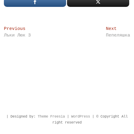
Post
Previous
Next
Previous
Next
post:
post:
Лъки Люк 3
Пепеляшка
navigation
| Designed by:
Theme Freesia
|
WordPress
| © Copyright All
right reserved