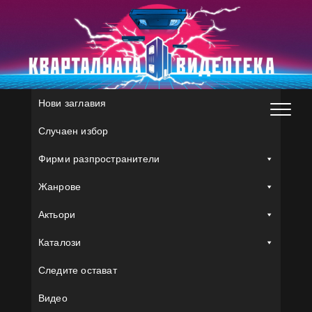
Skip
to
content
Нови заглавия
Случаен избор
Фирми разпространители
Жанрове
Актьори
Каталози
Следите остават
Видео