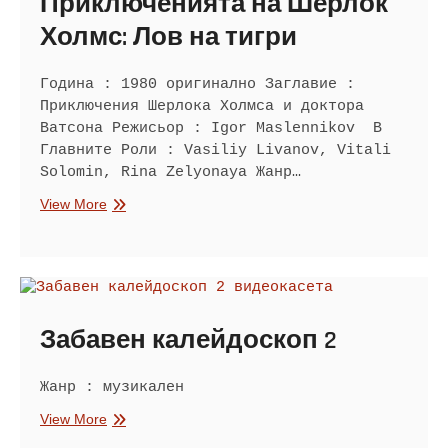
Приключенията на Шерлок
Холмс: Лов на тигри
Година : 1980 оригинално Заглавие :
Приключения Шерлока Холмса и доктора
Ватсона Режисьор : Igor Maslennikov В
Главните Роли : Vasiliy Livanov, Vitali
Solomin, Rina Zelyonaya Жанр…
Приключенията
View More
на
Шерлок
Холмс:
Лов
на
тигри
Забавен калейдоскоп 2
Жанр : музикален
Забавен
View More
калейдоскоп