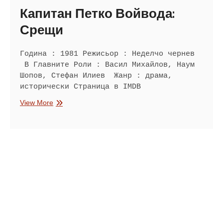
Капитан Петко Войвода:
Срещи
Година : 1981 Режисьор : Неделчо чернев
В Главните Роли : Васил Михайлов, Наум
Шопов, Стефан Илиев Жанр : драма,
исторически Страница в IMDB
Капитан
View More
Петко
Войвода:
Срещи