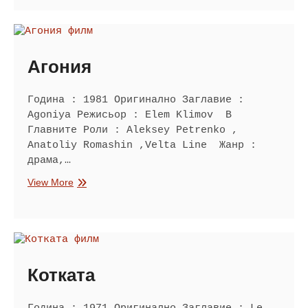
Войвода:
Топографи
Агония
Година : 1981 Оригинално Заглавие :
Agoniya Режисьор : Elem Klimov В
Главните Роли : Aleksey Petrenko ,
Anatoliy Romashin ,Velta Line Жанр :
драма,…
Агония
View More
Котката