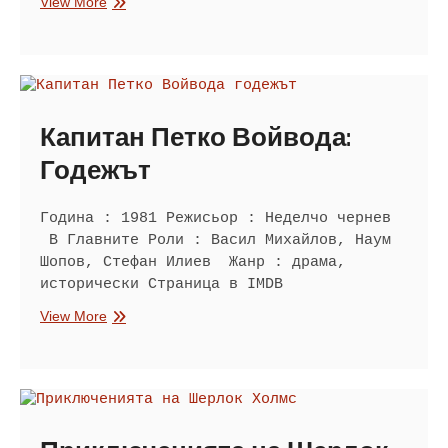
Сексмисия
View More
Капитан Петко Войвода:
Годежът
Година : 1981 Режисьор : Неделчо чернев
В Главните Роли : Васил Михайлов, Наум
Шопов, Стефан Илиев Жанр : драма,
исторически Страница в IMDB
Капитан
View More
Петко
Войвода:
Годежът