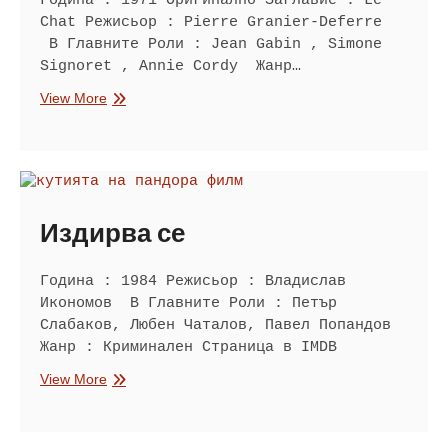
Година : 1971 Оригинално Заглавие : Le
Chat Режисьор : Pierre Granier-Deferre
В Главните Роли : Jean Gabin , Simone
Signoret , Annie Cordy Жанр…
Котката
View More
Издирва се
Година : 1984 Режисьор : Владислав
Икономов В Главните Роли : Петър
Слабаков, Любен Чаталов, Павел Попандов
Жанр : Криминален Страница в IMDB
Издирва
View More
се