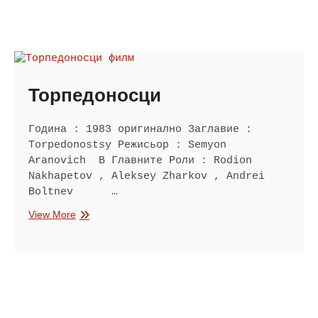
и
радио
Торпедоносци
Година : 1983 оригинално Заглавие :
Torpedonostsy Режисьор : Semyon
Aranovich В Главните Роли : Rodion
Nakhapetov , Aleksey Zharkov , Andrei
Boltnev …
Торпедоносци
View More