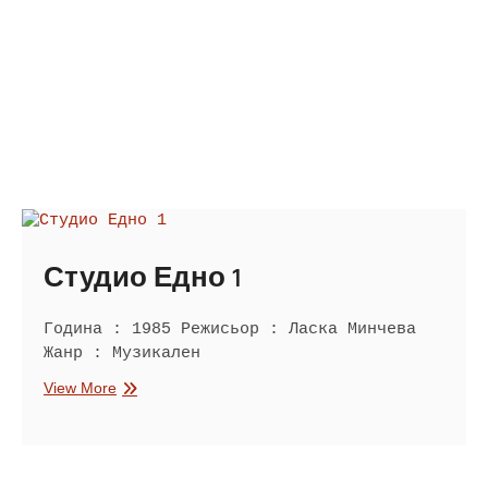
Студио Едно 1
Година : 1985 Режисьор : Ласка Минчева
Жанр : Музикален
Студио
View More
Едно
1