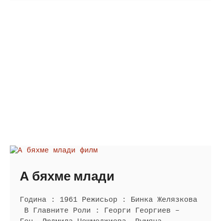
Паулс
А бяхме млади
Година : 1961 Режисьор : Бинка Желязкова
В Главните Роли : Георги Георгиев –