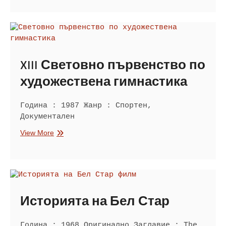
2
XIII Световно първенство по
художествена гимнастика
Година : 1987 Жанр : Спортен,
Документален
XIII
View More
Световно
първенство
по
художествена
гимнастика
Историята на Бел Стар
Година : 1968 Оригинално Заглавие : The