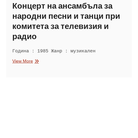
Концерт на ансамбъла за
народни песни и танци при
комитета за телевизия и
радио
Година : 1985 Жанр : музикален
Концерт
View More
на
ансамбъла
за
народни
песни
и
танци
при
комитета
за
телевизия