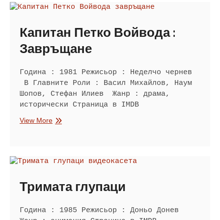
Капитан Петко Войвода :
Завръщане
Година : 1981 Режисьор : Неделчо чернев
В Главните Роли : Васил Михайлов, Наум
Шопов, Стефан Илиев Жанр : драма,
исторически Страница в IMDB
Капитан
View More
Петко
Войвода
:
Завръщане
Тримата глупаци
Година : 1985 Режисьор : Доньо Донев