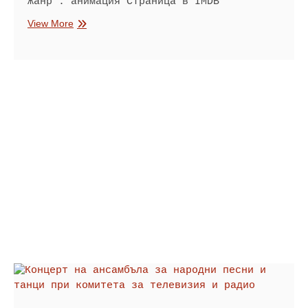
Жанр : анимация Страница в IMDB
Тримата
View More
глупаци