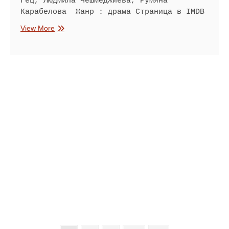
Гец, Людмила Чешмеджиева, Румяна
Карабелова Жанр : драма Страница в IMDB
А
View More
бяхме
млади