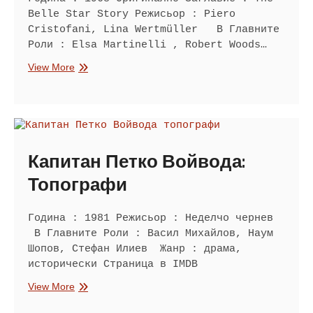
Belle Star Story Режисьор : Piero
Cristofani, Lina Wertmüller В Главните
Роли : Elsa Martinelli , Robert Woods…
Историята
View More
на
Бел
Стар
Капитан Петко Войвода:
Топографи
Година : 1981 Режисьор : Неделчо чернев
В Главните Роли : Васил Михайлов, Наум
Шопов, Стефан Илиев Жанр : драма,
исторически Страница в IMDB
Капитан
View More
Петко