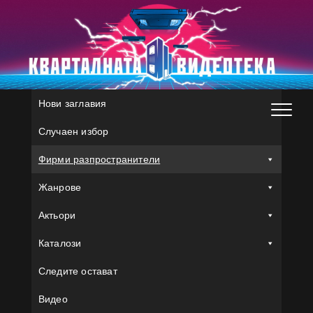
Skip
to
content
Нови заглавия
Случаен избор
Фирми разпространители
Жанрове
Актьори
Каталози
Следите остават
Видео