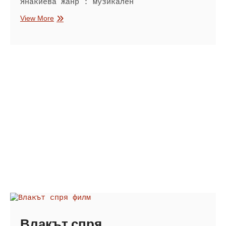
Янакиева Жанр : музикален
Телевизионна
View More
дискотека
Влакът спря