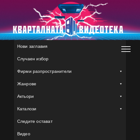
Skip
to
content
Нови заглавия
Случаен избор
Фирми разпространители
Жанрове
Актьори
Каталози
Следите остават
Видео