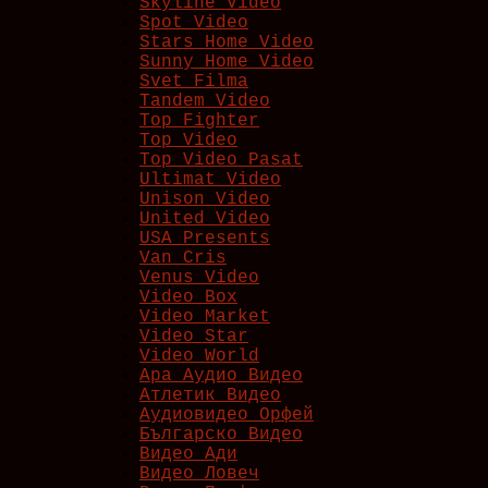
Skyline Video
Spot Video
Stars Home Video
Sunny Home Video
Svet Filma
Tandem Video
Top Fighter
Top Video
Top Video Pasat
Ultimat Video
Unison Video
United Video
USA Presents
Van Cris
Venus Video
Video Box
Video Market
Video Star
Video World
Ара Аудио Видео
Атлетик Видео
Аудиовидео Орфей
Българско Видео
Видео Ади
Видео Ловеч