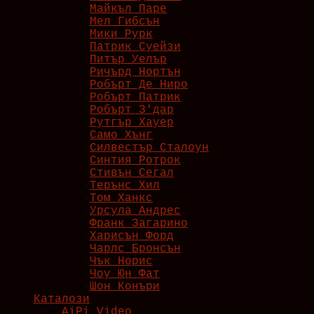
Майкъл Паре
Мел Гибсън
Мики Рурк
Патрик Суейзи
Питър Уелър
Ричърд Нортън
Робърт Де Ниро
Робърт Патрик
Робърт З'дар
Рутгър Хауер
Само Хънг
Силвестър Сталоун
Синтия Ротрок
Стивън Сегал
Терънс Хил
Том Ханкс
Урсула Андрес
Франк Загарино
Харисън Форд
Чарлс Бронсън
Чък Норис
Чоу Юн Фат
Шон Конъри
Каталози
AiPi Video