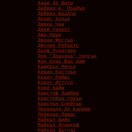
Дани Де Вито
Дейвид А. Прайър
Дейвид Брадли
Денис Хопър
Джеки Чан
Джеф Уинкот
Джо Пеши
Джоди Фостър
Джулия Робъртс
Долф Лундгрен
Дон "Дракона" Уилсън
Жан Клод Ван Дам
Камерън Мичъл
Кевин Костнър
Киану Рийвс
Клинт Истууд
Кори Хайм
Кристоф Ламбер
Кристофър Уокън
Крисчън Слейтър
Леонардо Ди Каприо
Лоренцо Ламас
Майкъл Бийн
Майкъл Дудикоф
Майкъл Дъглас