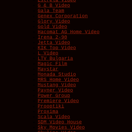
Estrela Video
G & B Video
Gala Team
Genex Corporation
Glory Video
Gold Video
Hacomat AG Home Video
Irena 2-90
Jetta Video
KIK Top Video
L Video
LTV Bulgaria
Magic Film
Maystar
Monada Studio
MRS Home Video
Mustang Video
Payner Video
Power Group
Premiere Video
Prooptiki
Proxima
Scala Video
SDM Video House
Sky Movies Video