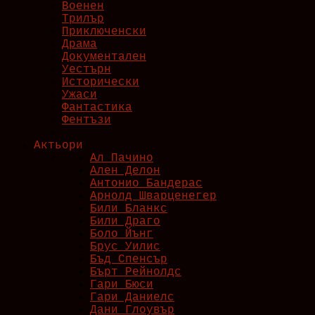
Военен
Трилър
Приключенски
Драма
Документален
Уестърн
Исторически
Ужаси
Фантастика
Фентъзи
Актьори
Ал Пачино
Ален Делон
Антонио Бандерас
Арнолд Шварценегер
Били Блaнкс
Били Драго
Боло Йънг
Брус Уилис
Бъд Спенсър
Бърт Рейнолдс
Гари Бюси
Гари Даниелс
Дани Глоувър