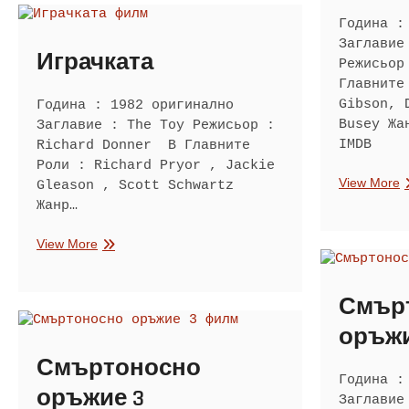
Година :
Заглавие
Играчката
Режисьор
Главните
Gibson, 
Година : 1982 оригинално
Busey Жа
Заглавие : The Toy Режисьор :
IMDB
Richard Donner В Главните
Роли : Richard Pryor , Jackie
С
View More
Gleason , Scott Schwartz
о
Жанр…
Играчката
View More
Смър
оръжи
Смъртоносно
Година :
оръжие 3
Заглавие