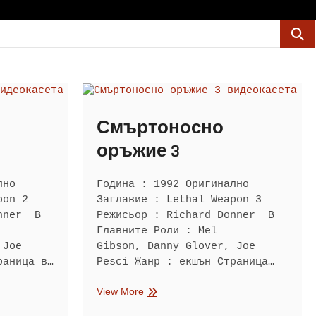
Смъртоносно
оръжие 3
лно
Година : 1992 Оригинално
pon 2
Заглавие : Lethal Weapon 3
onner В
Режисьор : Richard Donner В
Главните Роли : Mel
 Joe
Gibson, Danny Glover, Joe
раница в…
Pesci Жанр : екшън Страница…
Смъртоносно
View More
оръжие