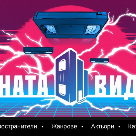
ространители
Жанрове
Актьори
Ка