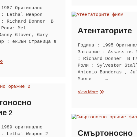
2
 1987 Оригинално
 : Lethal Weapon
 : Richard Donner В
 Роли: Mel
Атентаторите
Danny Glover, Gary
нр : екшън Страница в
Година : 1995 Оригина
Заглавие : Assassins 
: Richard Donner В Г
мъртоносно
Роли : Sylvester Stal
ръжие
Antonio Banderas , Ju
Moore …
Атентаторите
View More
тоносно
е 2
 1989 оригинално
Смъртоносно
 : Lethal Weapon 2