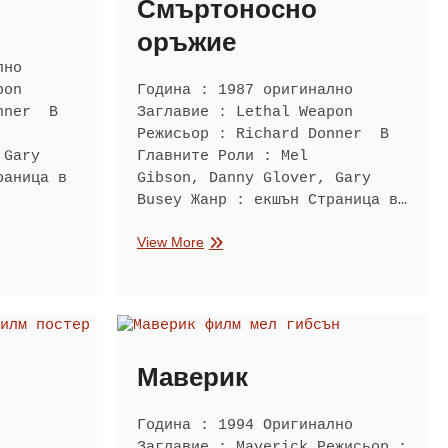
Смъртоносно
оръжие
лно
pon
Година : 1987 оригинално
onner В
Заглавие : Lethal Weapon
Режисьор : Richard Donner В
 Gary
Главните Роли : Mel
раница в
Gibson, Danny Glover, Gary
Busey Жанр : екшън Страница в…
Смъртоносно
View More
оръжие
Маверик
Година : 1994 Оригинално
Заглавие : Maverick Режисьор :