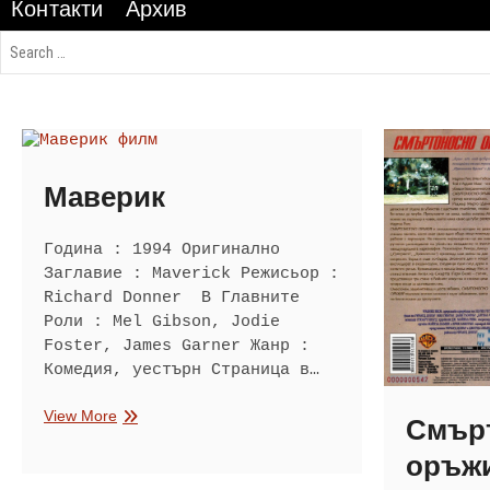
Контакти
Архив
Маверик
Година : 1994 Оригинално
Заглавие : Maverick Режисьор :
Richard Donner В Главните
Роли : Mel Gibson, Jodie
Foster, James Garner Жанр :
Комедия, уестърн Страница в…
Маверик
View More
Смър
оръж