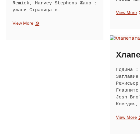
Remick, Harvey Stephens Жанр :
ужаси Страница в…
С
View More
о
Предсказанието
View More
2
Хлапе
Година :
Заглавие
Режисьор
Главните
Josh Bro
Комедия,
Х
View More