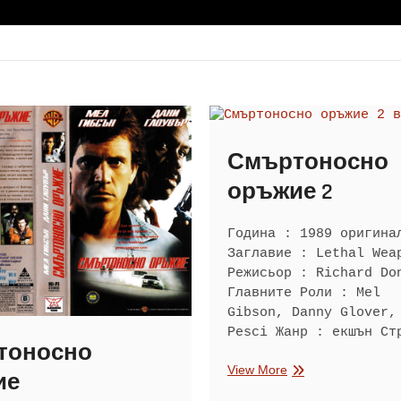
Смъртоносно
оръжие 2
Година : 1989 оригина
Заглавие : Lethal Wea
Режисьор : Richard D
Главните Роли : Mel
Gibson, Danny Glover,
Pesci Жанр : екшън Ст
тоносно
Смъртоносно
View More
ие
оръжие