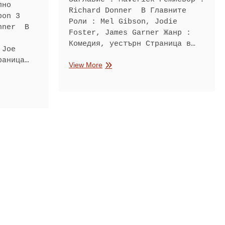
лно
Richard Donner В Главните
pon 3
Роли : Mel Gibson, Jodie
onner В
Foster, James Garner Жанр :
Комедия, уестърн Страница в…
 Joe
раница…
Маверик
View More