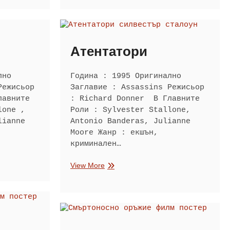
3
Атентатори
лно
Година : 1995 Оригинално
Режисьор
Заглавие : Assassins Режисьор
лавните
: Richard Donner В Главните
lone ,
Роли : Sylvester Stallone,
lianne
Antonio Banderas, Julianne
Moore Жанр : екшън,
криминален…
Атентатори
View More