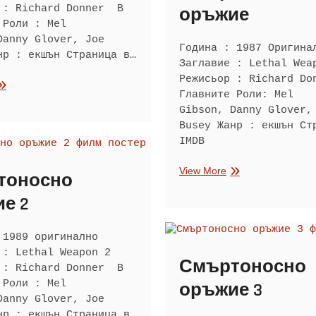
 : Richard Donner В
оръжие
 Роли : Mel
Danny Glover, Joe
Година : 1987 Оригина
нр : екшън Страница в…
Заглавие : Lethal Wea
Режисьор : Richard D
мъртоносно
Главните Роли: Mel
ръжие
Gibson, Danny Glover,
Busey Жанр : екшън Ст
IMDB
Смъртоносно
View More
тоносно
оръжие
е 2
 1989 оригинално
 : Lethal Weapon 2
Смъртоносно
 : Richard Donner В
 Роли : Mel
оръжие 3
Danny Glover, Joe
нр : екшън Страница в…