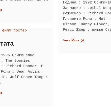
Година : 1992 Оригина
Заглавие : Lethal Wea
мъртоносно
Режисьор : Richard D
ръжие
Главните Роли : Mel
Gibson, Danny Glover,
Pesci Жанр : екшън Ст
Смъртоносно
View More
тата
оръжие
3
 1985 Оригинално
 : The Goonies
 : Richard Donner В
 Роли : Sean Astin,
lin, Jeff Cohen Жанр :
…
лапетата