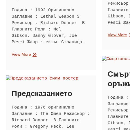
Режисьор
Главните
Година : 1992 Оригинално
Gibson, 
Заглавие : Lethal Weapon 3
Pesci Жа
Режисьор : Richard Donner В
Главните Роли : Mel
С
View More
Gibson, Danny Glover, Joe
о
Pesci Жанр : екшън Страница…
2
Смъртоносно
View More
оръжие
3
Смър
оръжи
Предсказанието
Година :
Заглавие
Година : 1976 оригинално
Режисьор
Заглавие : The Omen Режисьор :
Главните
Richard Donner В Главните
Gibson, 
Роли : Gregory Peck, Lee
Pesci Жа