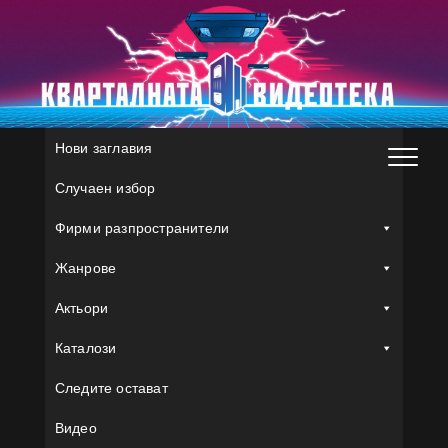
Skip
to
content
Нови заглавия
Случаен избор
Фирми разпространители
Жанрове
Актьори
Каталози
Следите остават
Видео