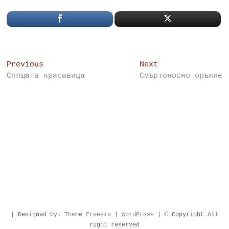
Post
Previous
Next
Previous
Next
post:
post:
Спящата красавица
Смъртоносно оръжие
navigation
| Designed by:
Theme Freesia
|
WordPress
| © Copyright All
right reserved