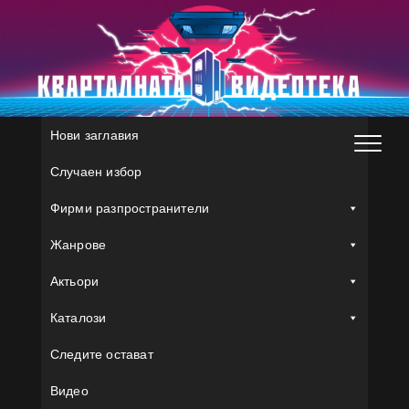
Skip
to
content
Нови заглавия
Случаен избор
Фирми разпространители
Жанрове
Актьори
Каталози
Следите остават
Видео