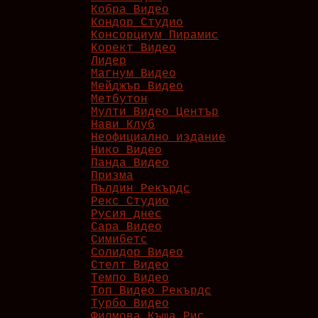
Кобра Видео
Кондор Студио
Консорциум Пирамис
Корект Видео
Лидер
Магнум Видео
Мейджър Видео
Метбутон
Мулти Видео Център
Нави Клуб
Неофициално издание
Нико Видео
Панда Видео
Призма
Пълдин Рекърдс
Рекс Студио
Русия днес
Сара Видео
Симибетс
Солидор Видео
Стелт Видео
Темпо Видео
Топ Видео Рекърдс
Турбо Видео
Филмова Къща Рис