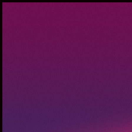
Skip
to
content