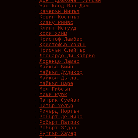
Дон "Дракона" Уилсън
Жан Клод Ван Дам
Камерън Мичъл
Кевин Костнър
Киану Рийвс
Клинт Истууд
Кори Хайм
Кристоф Ламбер
Кристофър Уокън
Крисчън Слейтър
Леонардо Ди Каприо
Лоренцо Ламас
Майкъл Бийн
Майкъл Дудикоф
Майкъл Дъглас
Майкъл Паре
Мел Гибсън
Мики Рурк
Патрик Суейзи
Питър Уелър
Ричърд Нортън
Робърт Де Ниро
Робърт Патрик
Робърт З'дар
Рутгър Хауер