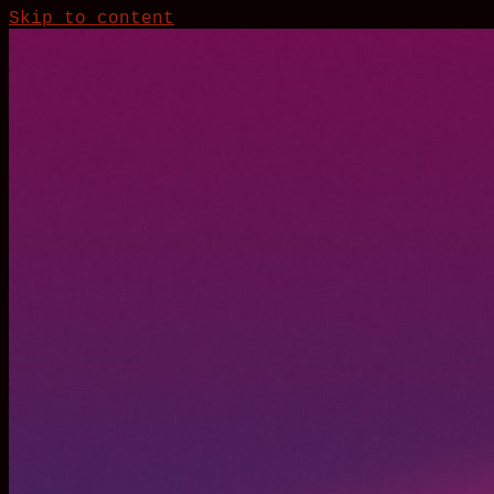
Skip to content