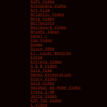
AiPi Video
Alexandra Video
Art Film
Atlantic Video
Beta Video
BolTenInCo
Boulevard Video
Bright Ideas
Canal +
Com Video
Diema
Disco 2000
El. Laser Records
EnCom
Estrela Video
G & B Video
Gala Team
Genex Corporation
Glory Video
Gold Video
Hacomat AG Home Video
Irena 2-90
Jetta Video
KIK Top Video
L Video