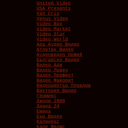
United Video
USA Presents
Van Cris
Venus Video
Video Box
Video Market
Video Star
Video World
Ара Аудио Видео
Атлетик Видео
Аудиовидео Орфей
Българско Видео
Видео Ади
Видео Ловеч
Видео Перфект
Видео Фаворит
Видеоцентър Пловдив
Виктория Видео
Геомикс
Джоли 2000
Диана 24
Емина
Еър Видео
Калинекс
Каре Филмс