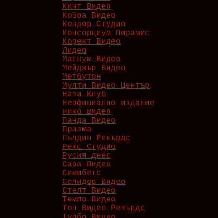
Кинг Видео
Кобра Видео
Кондор Студио
Консорциум Пирамис
Корект Видео
Лидер
Магнум Видео
Мейджър Видео
Метбутон
Мулти Видео Център
Нави Клуб
Неофициално издание
Нико Видео
Панда Видео
Призма
Пълдин Рекърдс
Рекс Студио
Русия днес
Сара Видео
Симибетс
Солидор Видео
Стелт Видео
Темпо Видео
Топ Видео Рекърдс
Турбо Видео