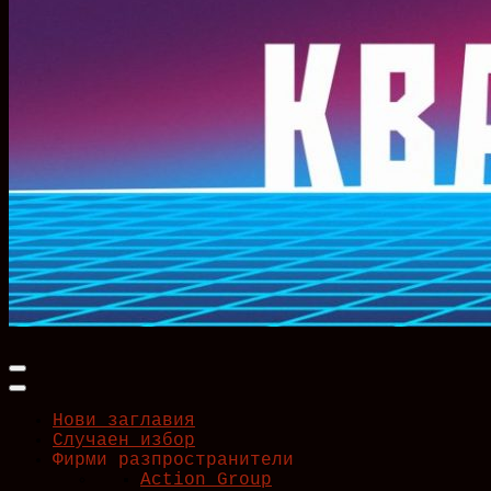
Нови заглавия
Случаен избор
Фирми разпространители
Action Group