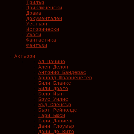
Трилър
Приключенски
Драма
Документален
Уестърн
Исторически
Ужаси
Фантастика
Фентъзи
Актьори
Ал Пачино
Ален Делон
Антонио Бандерас
Арнолд Шварценегер
Били Блaнкс
Били Драго
Боло Йънг
Брус Уилис
Бъд Спенсър
Бърт Рейнолдс
Гари Бюси
Гари Даниелс
Дани Глоувър
Дани Де Вито