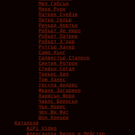
Мел Гибсън
Мики Рурк
Патрик Суейзи
Питър Уелър
Ричърд Нортън
Робърт Де Ниро
Робърт Патрик
Робърт З'дар
Рутгър Хауер
Само Хънг
Силвестър Сталоун
Синтия Ротрок
Стивън Сегал
Терънс Хил
Том Ханкс
Урсула Андрес
Франк Загарино
Харисън Форд
Чарлс Бронсън
Чък Норис
Чоу Юн Фат
Шон Конъри
Каталози
AiPi Video
Александра Видео и Мейстар