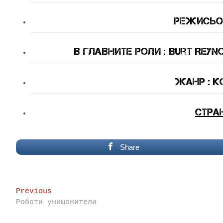
Режисьор
В Главните Роли : Burt Reyn
Жанр : 
Стра
Share
Post
Previous
Previous
post:
Роботи унищожители
navigation