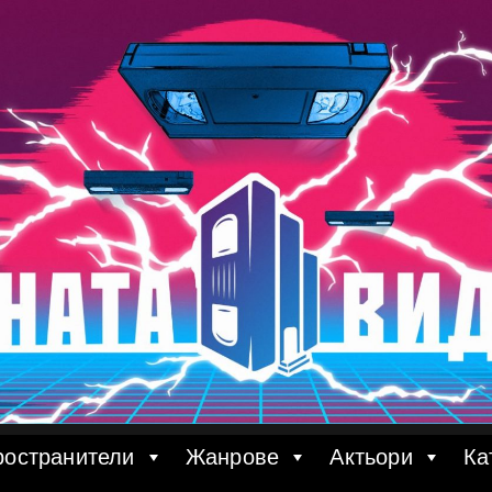
ространители
Жанрове
Актьори
Ка