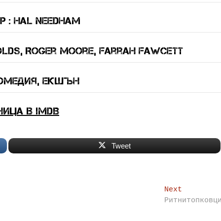
 : Hal Needham
olds, Roger Moore, Farrah Fawcett
Комедия, екшън
ница в IMDB
Tweet
Next
Next
post:
Ритнитопковц