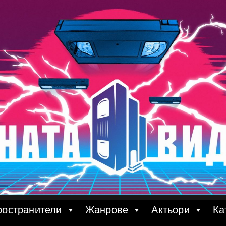
ространители
Жанрове
Актьори
Ка