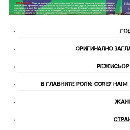
Год
Оригинално Загла
Режисьор 
В Главните Роли: Corey Haim 
Жанр
Стра