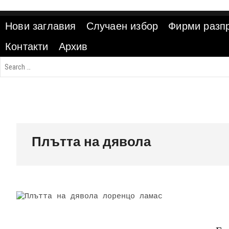
Skip
to
Нови заглавия
Случаен избор
Фирми разп
content
Контакти
Архив
Плътта на дявола