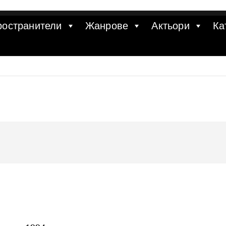
ространители
Жанрове
Актьори
Ка