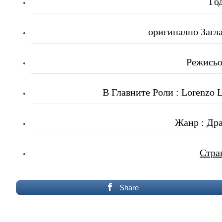
Го
оригинално Заглав
Режисьор
В Главните Роли
: Lorenzo L
Жанр : Др
Стра
Share