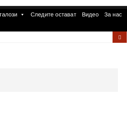
талози
Следите остават
Видео
За нас