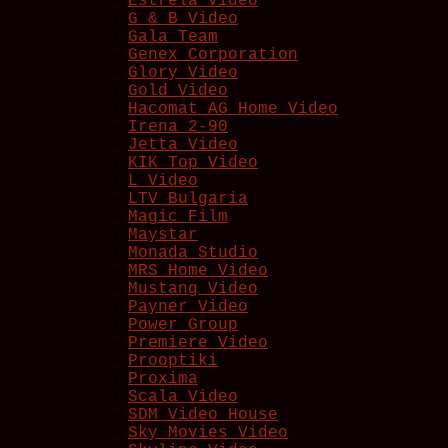
Estrela Video
G & B Video
Gala Team
Genex Corporation
Glory Video
Gold Video
Hacomat AG Home Video
Irena 2-90
Jetta Video
KIK Top Video
L Video
LTV Bulgaria
Magic Film
Maystar
Monada Studio
MRS Home Video
Mustang Video
Payner Video
Power Group
Premiere Video
Prooptiki
Proxima
Scala Video
SDM Video House
Sky Movies Video