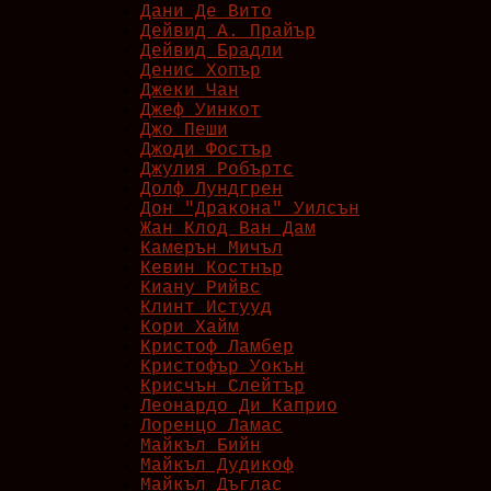
Дани Де Вито
Дейвид А. Прайър
Дейвид Брадли
Денис Хопър
Джеки Чан
Джеф Уинкот
Джо Пеши
Джоди Фостър
Джулия Робъртс
Долф Лундгрен
Дон "Дракона" Уилсън
Жан Клод Ван Дам
Камерън Мичъл
Кевин Костнър
Киану Рийвс
Клинт Истууд
Кори Хайм
Кристоф Ламбер
Кристофър Уокън
Крисчън Слейтър
Леонардо Ди Каприо
Лоренцо Ламас
Майкъл Бийн
Майкъл Дудикоф
Майкъл Дъглас