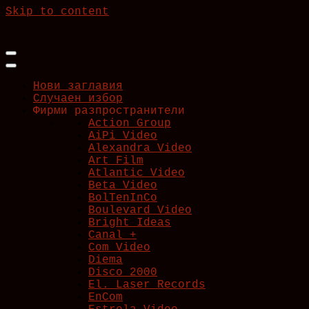
Skip to content
Нови заглавия
Случаен избор
Фирми разпространители
Action Group
AiPi Video
Alexandra Video
Art Film
Atlantic Video
Beta Video
BolTenInCo
Boulevard Video
Bright Ideas
Canal +
Com Video
Diema
Disco 2000
El. Laser Records
EnCom