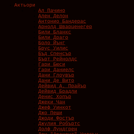
Актьори
Ал Пачино
Ален Делон
Антонио Бандерас
Арнолд Шварценегер
Били Блaнкс
Били Драго
Боло Йънг
Брус Уилис
Бъд Спенсър
Бърт Рейнолдс
Гари Бюси
Гари Даниелс
Дани Глоувър
Дани Де Вито
Дейвид А. Прайър
Дейвид Брадли
Денис Хопър
Джеки Чан
Джеф Уинкот
Джо Пеши
Джоди Фостър
Джулия Робъртс
Долф Лундгрен