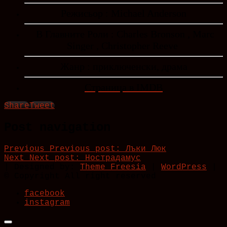
Режисьор : Michael Anderson
В Главните Роли : Charles Bronson , Marc
Singer , Christopher Reeve
Жанр : приключенски, драма
Страница в IMDB
Share
Tweet
Post navigation
Previous
Previous post:
Лъки Люк
Next
Next post:
Нострадамус
| Designed by:
Theme Freesia
|
WordPress
|
© Copyright All right reserved
facebook
instagram