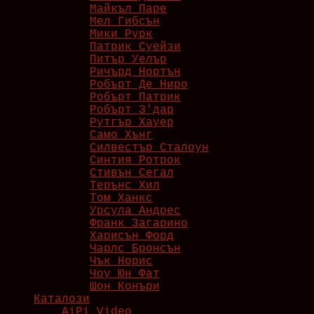
Майкъл Паре
Мел Гибсън
Мики Рурк
Патрик Суейзи
Питър Уелър
Ричърд Нортън
Робърт Де Ниро
Робърт Патрик
Робърт З'дар
Рутгър Хауер
Само Хънг
Силвестър Сталоун
Синтия Ротрок
Стивън Сегал
Терънс Хил
Том Ханкс
Урсула Андрес
Франк Загарино
Харисън Форд
Чарлс Бронсън
Чък Норис
Чоу Юн Фат
Шон Конъри
Каталози
AiPi Video