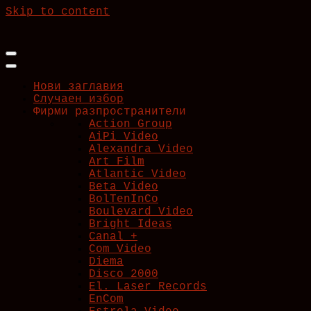
Skip to content
Нови заглавия
Случаен избор
Фирми разпространители
Action Group
AiPi Video
Alexandra Video
Art Film
Atlantic Video
Beta Video
BolTenInCo
Boulevard Video
Bright Ideas
Canal +
Com Video
Diema
Disco 2000
El. Laser Records
EnCom