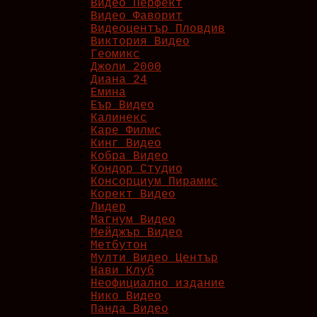
Видео Перфект
Видео Фаворит
Видеоцентър Пловдив
Виктория Видео
Геомикс
Джоли 2000
Диана 24
Емина
Еър Видео
Калинекс
Каре Филмс
Кинг Видео
Кобра Видео
Кондор Студио
Консорциум Пирамис
Корект Видео
Лидер
Магнум Видео
Мейджър Видео
Метбутон
Мулти Видео Център
Нави Клуб
Неофициално издание
Нико Видео
Панда Видео