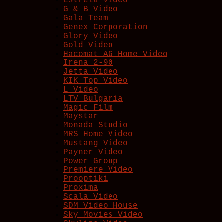
Estrela Video
G & B Video
Gala Team
Genex Corporation
Glory Video
Gold Video
Hacomat AG Home Video
Irena 2-90
Jetta Video
KIK Top Video
L Video
LTV Bulgaria
Magic Film
Maystar
Monada Studio
MRS Home Video
Mustang Video
Payner Video
Power Group
Premiere Video
Prooptiki
Proxima
Scala Video
SDM Video House
Sky Movies Video