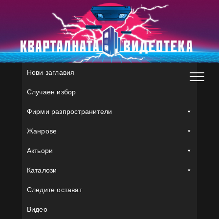
Skip
to
content
Нови заглавия
Случаен избор
Фирми разпространители
Жанрове
Актьори
Каталози
Следите остават
Видео