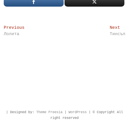
Post
Previous
Nex
Previous
Next
post:
pos
Лолита
Тинсъл
navigation
| Designed by:
Theme Freesia
|
WordPress
| © Copyright All
right reserved