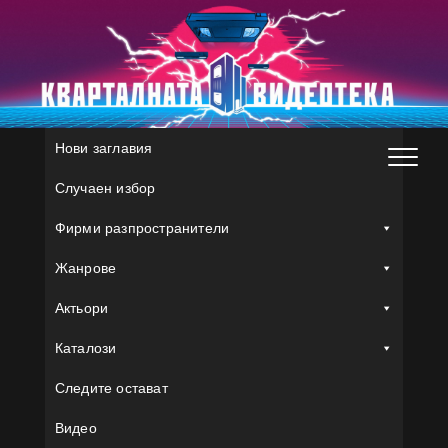
Skip
to
content
Нови заглавия
Случаен избор
Фирми разпространители
Жанрове
Актьори
Каталози
Следите остават
Видео