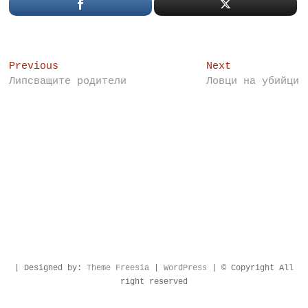
Post
Previous
Next
Previous
Next
post:
post:
Липсващите родители
Ловци на убийци
navigation
| Designed by:
Theme Freesia
|
WordPress
| © Copyright All
right reserved