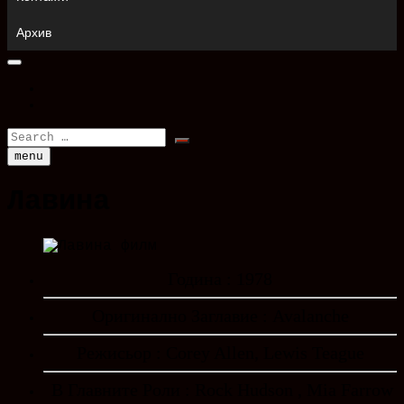
Архив
facebook
instagram
Search
…
menu
Лавина
Година : 1978
Оригинално Заглавие : Avalanche
Режисьор : Corey Allen, Lewis Teague
В Главните Роли : Rock Hudson , Mia Farrow