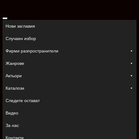
Skip
to
content
Нови заглавия
Случаен избор
Фирми разпространители
Жанрове
Актьори
Каталози
Следите остават
Видео
За нас
Контакти