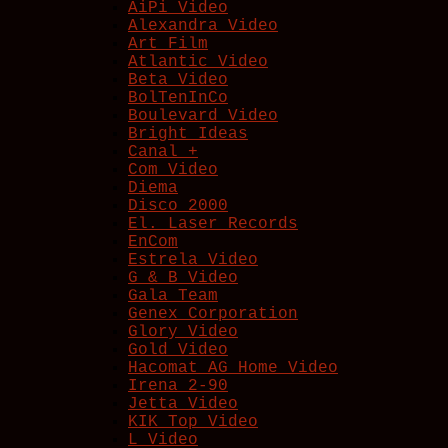
AiPi Video
Alexandra Video
Art Film
Atlantic Video
Beta Video
BolTenInCo
Boulevard Video
Bright Ideas
Canal +
Com Video
Diema
Disco 2000
El. Laser Records
EnCom
Estrela Video
G & B Video
Gala Team
Genex Corporation
Glory Video
Gold Video
Hacomat AG Home Video
Irena 2-90
Jetta Video
KIK Top Video
L Video