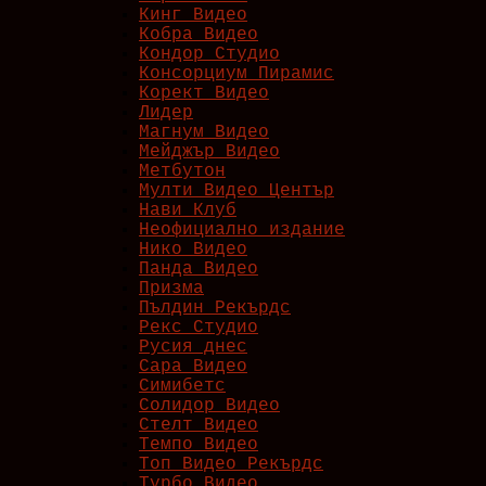
Кинг Видео
Кобра Видео
Кондор Студио
Консорциум Пирамис
Корект Видео
Лидер
Магнум Видео
Мейджър Видео
Метбутон
Мулти Видео Център
Нави Клуб
Неофициално издание
Нико Видео
Панда Видео
Призма
Пълдин Рекърдс
Рекс Студио
Русия днес
Сара Видео
Симибетс
Солидор Видео
Стелт Видео
Темпо Видео
Топ Видео Рекърдс
Турбо Видео