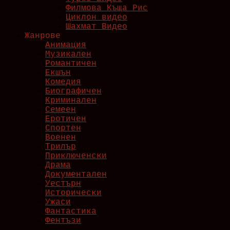
Филмова Къща Рис
Циклон видео
Шахмат Видео
Жанрове
Анимация
Музикален
Романтичен
Екшън
Комедия
Биографичен
Криминален
Семеен
Еротичен
Спортен
Военен
Трилър
Приключенски
Драма
Документален
Уестърн
Исторически
Ужаси
Фантастика
Фентъзи