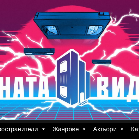
ространители
Жанрове
Актьори
Ка