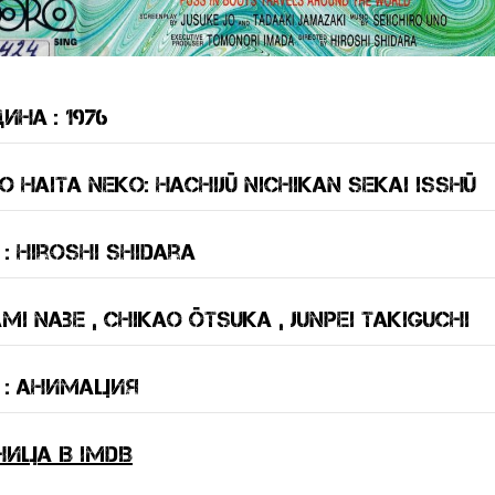
ина : 1976
haita neko: Hachijû nichikan sekai isshû
 Hiroshi Shidara
mi Nabe , Chikao Ôtsuka , Junpei Takiguchi
 : анимация
ница в IMDB