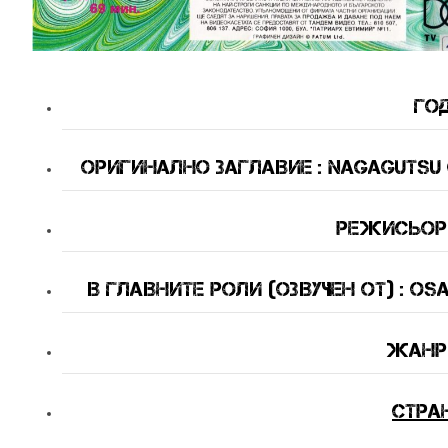
Год
Оригинално Заглавие : Nagagutsu o 
Режисьор :
В Главните Роли (озвучен от) : Osa
Жанр
Стра