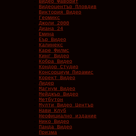
Видео Фаворит
Видеоцентър Пловдив
Виктория Видео
Геомикс
Джоли 2000
Диана 24
Емина
Еър Видео
Калинекс
Каре Филмс
Кинг Видео
Кобра Видео
Кондор Студио
Консорциум Пирамис
Корект Видео
Лидер
Магнум Видео
Мейджър Видео
Метбутон
Мулти Видео Център
Нави Клуб
Неофициално издание
Нико Видео
Панда Видео
Призма