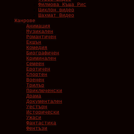
Филмова Къща Рис
Циклон видео
Шахмат Видео
Жанрове
Анимация
Музикален
Романтичен
Екшън
Комедия
Биографичен
Криминален
Семеен
Еротичен
Спортен
Военен
Трилър
Приключенски
Драма
Документален
Уестърн
Исторически
Ужаси
Фантастика
Фентъзи