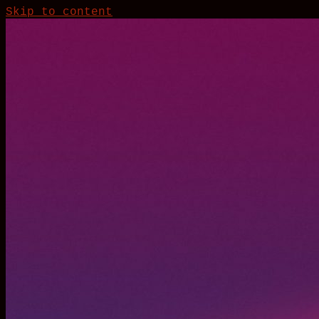
Skip to content