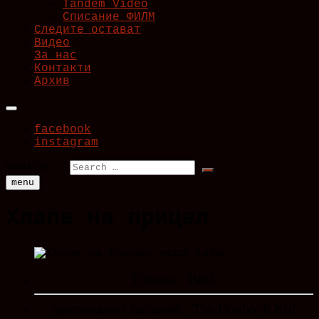
Tandem Video
Списание ФИЛМ
Следите остават
Видео
За нас
Контакти
Архив
facebook
instagram
Search …
menu
Хлапе на прицел
Година : 1992
оригинално Заглавие : The Double 0 Kid