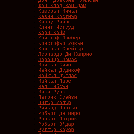
Дон "Дракона" Уилсън
Жан Клод Ван Дам
Камерън Мичъл
Кевин Костнър
Киану Рийвс
Клинт Истууд
Кори Хайм
Кристоф Ламбер
Кристофър Уокън
Крисчън Слейтър
Леонардо Ди Каприо
Лоренцо Ламас
Майкъл Бийн
Майкъл Дудикоф
Майкъл Дъглас
Майкъл Паре
Мел Гибсън
Мики Рурк
Патрик Суейзи
Питър Уелър
Ричърд Нортън
Робърт Де Ниро
Робърт Патрик
Робърт З'дар
Рутгър Хауер