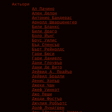
Актьори
Ал Пачино
Ален Делон
Антонио Бандерас
Арнолд Шварценегер
Били Блaнкс
Били Драго
Боло Йънг
Брус Уилис
Бъд Спенсър
Бърт Рейнолдс
Гари Бюси
Гари Даниелс
Дани Глоувър
Дани Де Вито
Дейвид А. Прайър
Дейвид Брадли
Денис Хопър
Джеки Чан
Джеф Уинкот
Джо Пеши
Джоди Фостър
Джулия Робъртс
Долф Лундгрен