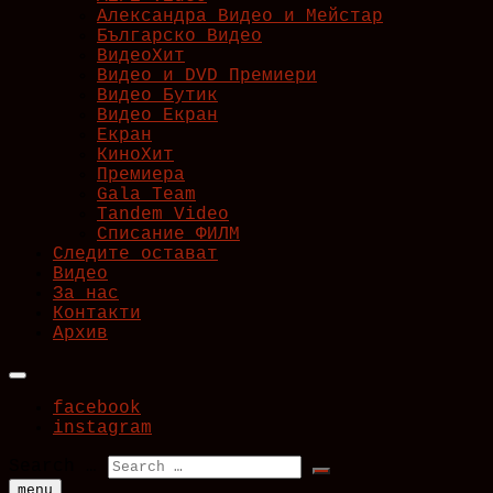
Александра Видео и Мейстар
Българско Видео
ВидеоХит
Видео и DVD Премиери
Видео Бутик
Видео Екран
Екран
КиноХит
Премиера
Gala Team
Tandem Video
Списание ФИЛМ
Следите остават
Видео
За нас
Контакти
Архив
facebook
instagram
Search …
menu