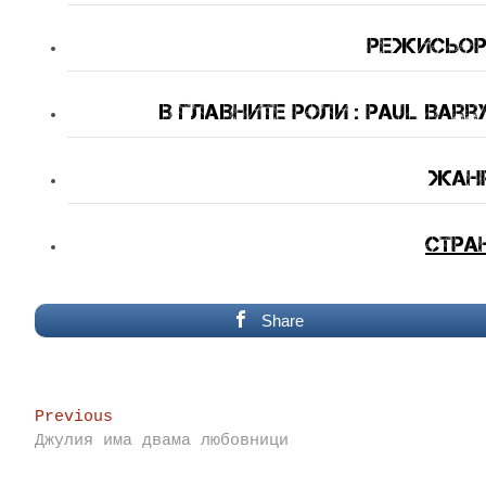
Режисьор 
В Главните Роли : Paul Barr
Жанр
Стра
Share
Post
Previous
Previous
post:
Джулия има двама любовници
navigation