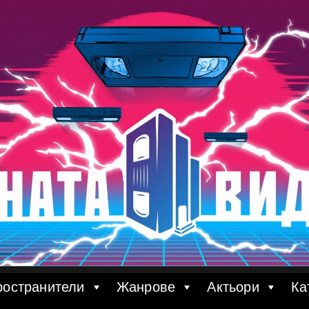
ространители
Жанрове
Актьори
Ка