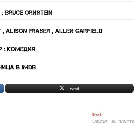
: Bruce Ornstein
y , Alison Fraser , Allen Garfield
 : комедия
ница в IMDB
Tweet
Next
Next
post:
Гласът на плътт