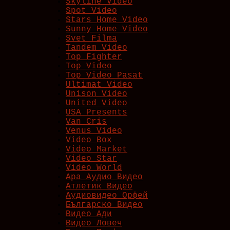
Skyline Video
Spot Video
Stars Home Video
Sunny Home Video
Svet Filma
Tandem Video
Top Fighter
Top Video
Top Video Pasat
Ultimat Video
Unison Video
United Video
USA Presents
Van Cris
Venus Video
Video Box
Video Market
Video Star
Video World
Ара Аудио Видео
Атлетик Видео
Аудиовидео Орфей
Българско Видео
Видео Ади
Видео Ловеч