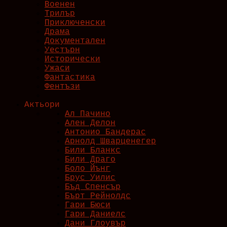
Военен
Трилър
Приключенски
Драма
Документален
Уестърн
Исторически
Ужаси
Фантастика
Фентъзи
Актьори
Ал Пачино
Ален Делон
Антонио Бандерас
Арнолд Шварценегер
Били Блaнкс
Били Драго
Боло Йънг
Брус Уилис
Бъд Спенсър
Бърт Рейнолдс
Гари Бюси
Гари Даниелс
Дани Глоувър