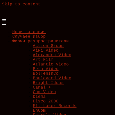
Skip to content
Нови заглавия
Случаен избор
Фирми разпространители
Action Group
AiPi Video
Alexandra Video
Art Film
Atlantic Video
Beta Video
BolTenInCo
Boulevard Video
Bright Ideas
Canal +
Com Video
Diema
Disco 2000
El. Laser Records
EnCom