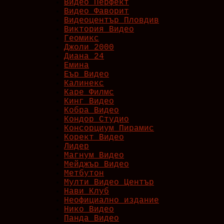
Видео Перфект
Видео Фаворит
Видеоцентър Пловдив
Виктория Видео
Геомикс
Джоли 2000
Диана 24
Емина
Еър Видео
Калинекс
Каре Филмс
Кинг Видео
Кобра Видео
Кондор Студио
Консорциум Пирамис
Корект Видео
Лидер
Магнум Видео
Мейджър Видео
Метбутон
Мулти Видео Център
Нави Клуб
Неофициално издание
Нико Видео
Панда Видео