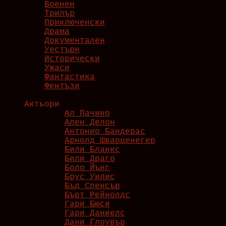
Военен
Трилър
Приключенски
Драма
Документален
Уестърн
Исторически
Ужаси
Фантастика
Фентъзи
Актьори
Ал Пачино
Ален Делон
Антонио Бандерас
Арнолд Шварценегер
Били Блaнкс
Били Драго
Боло Йънг
Брус Уилис
Бъд Спенсър
Бърт Рейнолдс
Гари Бюси
Гари Даниелс
Дани Глоувър