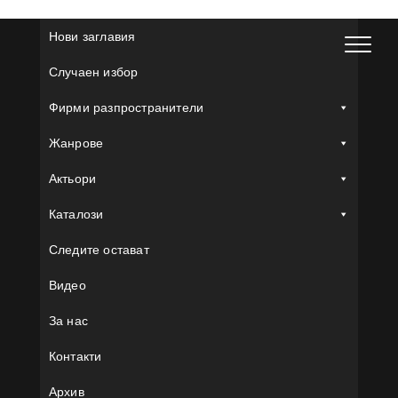
Skip
to
Нови заглавия
content
Случаен избор
Фирми разпространители
Жанрове
Актьори
Каталози
Следите остават
Видео
За нас
Контакти
Архив