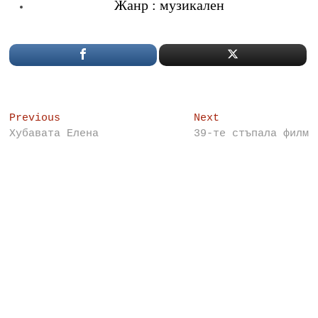
Жанр : музикален
Post
Previous
Next
Previous
Next
post:
post:
Хубаватa Елена
39-те стъпала филм
navigation