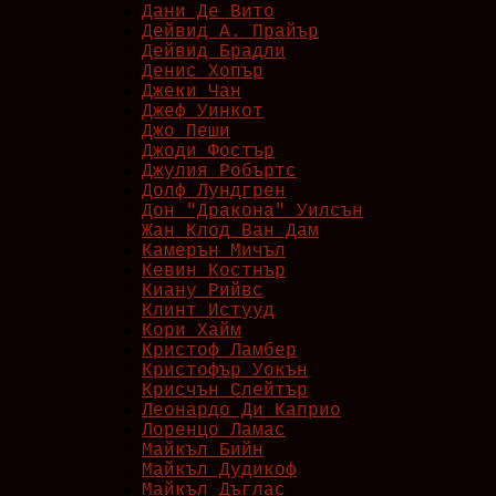
Дани Де Вито
Дейвид А. Прайър
Дейвид Брадли
Денис Хопър
Джеки Чан
Джеф Уинкот
Джо Пеши
Джоди Фостър
Джулия Робъртс
Долф Лундгрен
Дон "Дракона" Уилсън
Жан Клод Ван Дам
Камерън Мичъл
Кевин Костнър
Киану Рийвс
Клинт Истууд
Кори Хайм
Кристоф Ламбер
Кристофър Уокън
Крисчън Слейтър
Леонардо Ди Каприо
Лоренцо Ламас
Майкъл Бийн
Майкъл Дудикоф
Майкъл Дъглас