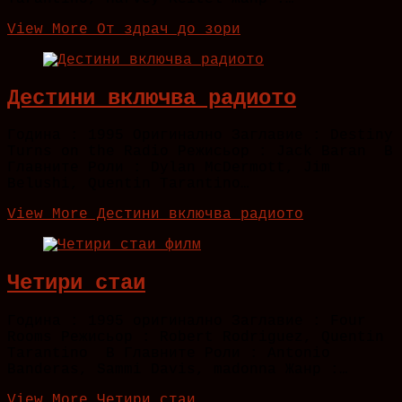
View More
От здрач до зори
Дестини включва радиото
Година : 1995 Оригинално Заглавие : Destiny
Turns on the Radio Режисьор : Jack Baran В
Главните Роли : Dylan McDermott, Jim
Belushi, Quentin Tarantino…
View More
Дестини включва радиото
Четири стаи
Година : 1995 оригинално Заглавие : Four
Rooms Режисьор : Robert Rodriguez, Quentin
Tarantino В Главните Роли : Antonio
Banderas, Sammi Davis, madonna Жанр :…
View More
Четири стаи