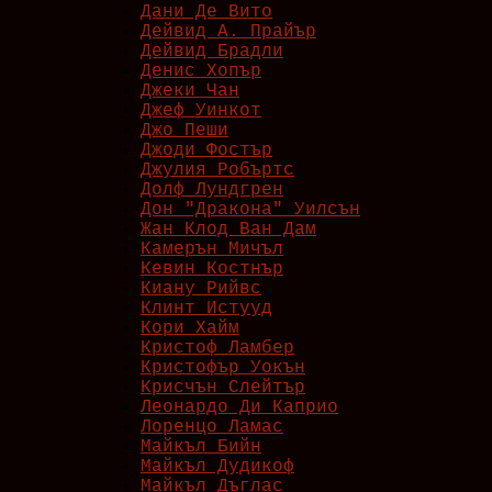
Дани Де Вито
Дейвид А. Прайър
Дейвид Брадли
Денис Хопър
Джеки Чан
Джеф Уинкот
Джо Пеши
Джоди Фостър
Джулия Робъртс
Долф Лундгрен
Дон "Дракона" Уилсън
Жан Клод Ван Дам
Камерън Мичъл
Кевин Костнър
Киану Рийвс
Клинт Истууд
Кори Хайм
Кристоф Ламбер
Кристофър Уокън
Крисчън Слейтър
Леонардо Ди Каприо
Лоренцо Ламас
Майкъл Бийн
Майкъл Дудикоф
Майкъл Дъглас