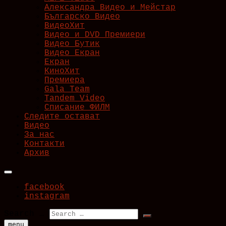
Александра Видео и Мейстар
Българско Видео
ВидеоХит
Видео и DVD Премиери
Видео Бутик
Видео Екран
Екран
КиноХит
Премиера
Gala Team
Tandem Video
Списание ФИЛМ
Следите остават
Видео
За нас
Контакти
Архив
facebook
instagram
Search …
menu