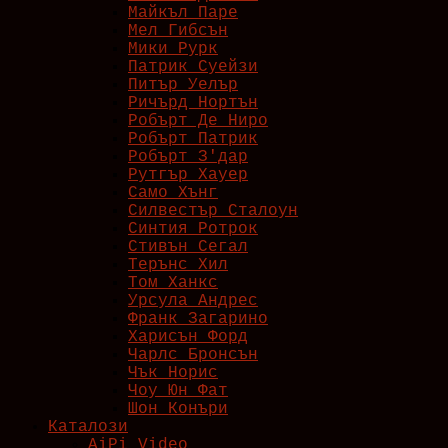
Майкъл Паре
Мел Гибсън
Мики Рурк
Патрик Суейзи
Питър Уелър
Ричърд Нортън
Робърт Де Ниро
Робърт Патрик
Робърт З'дар
Рутгър Хауер
Само Хънг
Силвестър Сталоун
Синтия Ротрок
Стивън Сегал
Терънс Хил
Том Ханкс
Урсула Андрес
Франк Загарино
Харисън Форд
Чарлс Бронсън
Чък Норис
Чоу Юн Фат
Шон Конъри
Каталози
AiPi Video