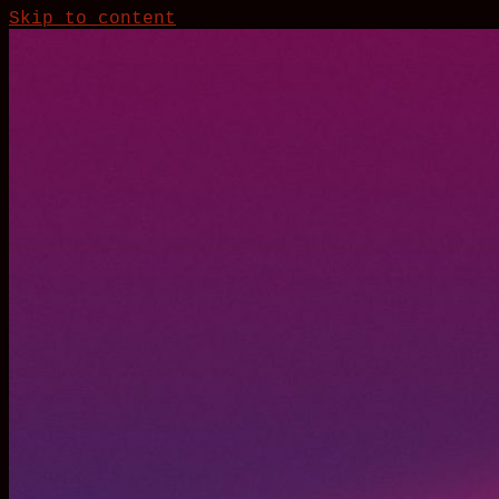
Skip to content