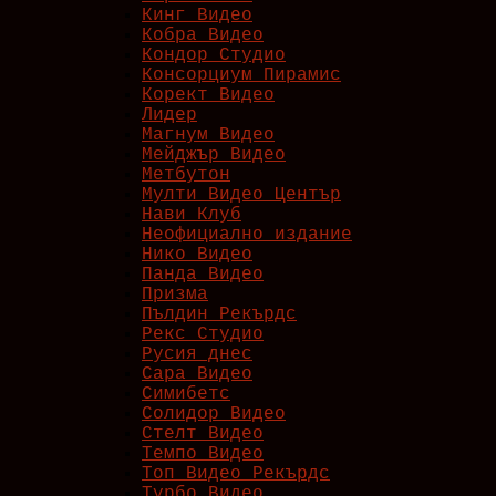
Кинг Видео
Кобра Видео
Кондор Студио
Консорциум Пирамис
Корект Видео
Лидер
Магнум Видео
Мейджър Видео
Метбутон
Мулти Видео Център
Нави Клуб
Неофициално издание
Нико Видео
Панда Видео
Призма
Пълдин Рекърдс
Рекс Студио
Русия днес
Сара Видео
Симибетс
Солидор Видео
Стелт Видео
Темпо Видео
Топ Видео Рекърдс
Турбо Видео