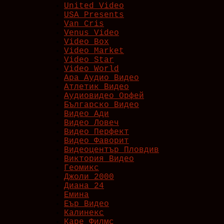
United Video
USA Presents
Van Cris
Venus Video
Video Box
Video Market
Video Star
Video World
Ара Аудио Видео
Атлетик Видео
Аудиовидео Орфей
Българско Видео
Видео Ади
Видео Ловеч
Видео Перфект
Видео Фаворит
Видеоцентър Пловдив
Виктория Видео
Геомикс
Джоли 2000
Диана 24
Емина
Еър Видео
Калинекс
Каре Филмс