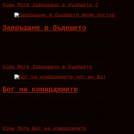
View More
Завръщане в бъдещето 2
Завръщане в бъдещето
Година : 1985 оригинално Заглавие : Back to
the Future Режисьор : Robert Zemeckis В
Главните Роли : Michael J. Fox, Christopher
Lloyd, Lea Thompson Жанр : комедия,…
View More
Завръщане в бъдещето
Бог на комарджиите
Година : 1989 Международно Заглавие : God
of gamblers Режисьор : Jing Wong В
Главните Роли : Yun-Fat Chow, Andy
Lau, Joey Wang Жанр : екшън, драма…
View More
Бог на комарджиите