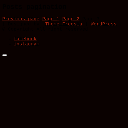
Posts pagination
Previous page
Page
1
Page
2
Page
3
| Designed by:
Theme Freesia
|
WordPress
|
© Copyright All right reserved
facebook
instagram