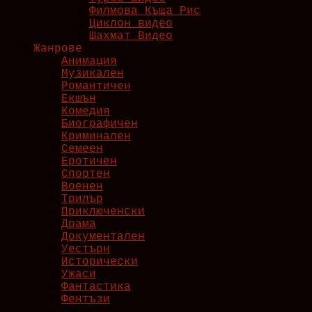
Филмова Къща Рис
Циклон видео
Шахмат Видео
Жанрове
Анимация
Музикален
Романтичен
Екшън
Комедия
Биографичен
Криминален
Семеен
Еротичен
Спортен
Военен
Трилър
Приключенски
Драма
Документален
Уестърн
Исторически
Ужаси
Фантастика
Фентъзи