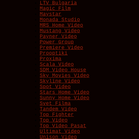
LTV Bulgaria
Magic Film
Maystar
Monada Studio
MRS Home Video
Mustang Video
Payner Video
Power Group
Premiere Video
Prooptiki
Proxima
Scala Video
SDM Video House
Sky Movies Video
Skyline Video
Spot Video
Stars Home Video
Sunny Home Video
Svet Filma
Tandem Video
Top Fighter
Top Video
Top Video Pasat
Ultimat Video
Unison Video