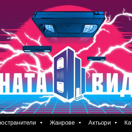
ространители
Жанрове
Актьори
Ка