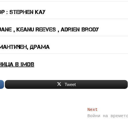
 : Stephen Kay
ane , Keanu Reeves , Adrien Brody
мантичен, драма
ница в IMDB
Tweet
Next
Next
post:
Войни на времет