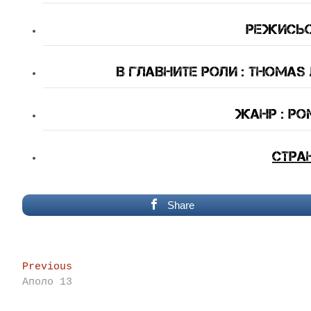
Режисьор
В Главните Роли : Thomas J
Жанр : ро
Стра
Share
Post
Previous
Previous
post:
Аполо 13
navigation