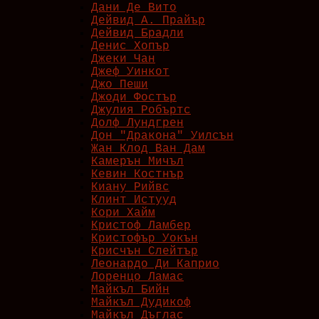
Дани Де Вито
Дейвид А. Прайър
Дейвид Брадли
Денис Хопър
Джеки Чан
Джеф Уинкот
Джо Пеши
Джоди Фостър
Джулия Робъртс
Долф Лундгрен
Дон "Дракона" Уилсън
Жан Клод Ван Дам
Камерън Мичъл
Кевин Костнър
Киану Рийвс
Клинт Истууд
Кори Хайм
Кристоф Ламбер
Кристофър Уокън
Крисчън Слейтър
Леонардо Ди Каприо
Лоренцо Ламас
Майкъл Бийн
Майкъл Дудикоф
Майкъл Дъглас