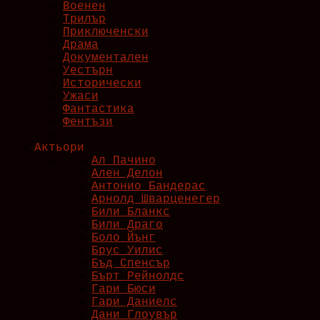
Военен
Трилър
Приключенски
Драма
Документален
Уестърн
Исторически
Ужаси
Фантастика
Фентъзи
Актьори
Ал Пачино
Ален Делон
Антонио Бандерас
Арнолд Шварценегер
Били Блaнкс
Били Драго
Боло Йънг
Брус Уилис
Бъд Спенсър
Бърт Рейнолдс
Гари Бюси
Гари Даниелс
Дани Глоувър