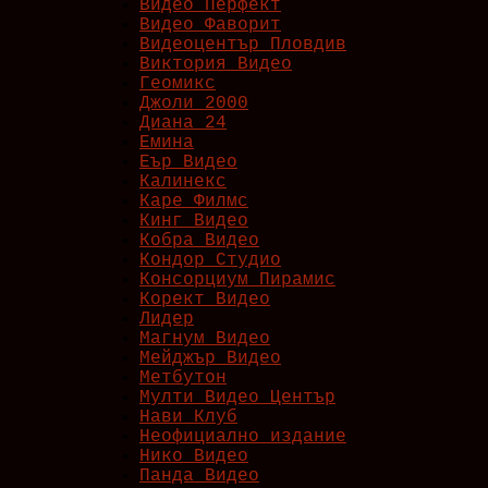
Видео Перфект
Видео Фаворит
Видеоцентър Пловдив
Виктория Видео
Геомикс
Джоли 2000
Диана 24
Емина
Еър Видео
Калинекс
Каре Филмс
Кинг Видео
Кобра Видео
Кондор Студио
Консорциум Пирамис
Корект Видео
Лидер
Магнум Видео
Мейджър Видео
Метбутон
Мулти Видео Център
Нави Клуб
Неофициално издание
Нико Видео
Панда Видео