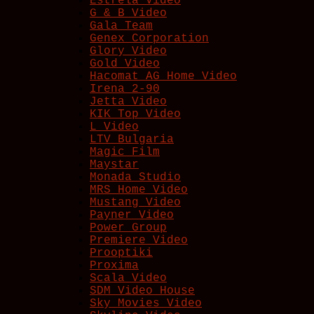
Estrela Video
G & B Video
Gala Team
Genex Corporation
Glory Video
Gold Video
Hacomat AG Home Video
Irena 2-90
Jetta Video
KIK Top Video
L Video
LTV Bulgaria
Magic Film
Maystar
Monada Studio
MRS Home Video
Mustang Video
Payner Video
Power Group
Premiere Video
Prooptiki
Proxima
Scala Video
SDM Video House
Sky Movies Video