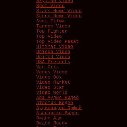
Skyline Video
Spot Video
Stars Home Video
Sunny Home Video
Svet Filma
Tandem Video
Top Fighter
Top Video
Top Video Pasat
Ultimat Video
Unison Video
United Video
USA Presents
Van Cris
Venus Video
Video Box
Video Market
Video Star
Video World
Ара Аудио Видео
Атлетик Видео
Аудиовидео Орфей
Българско Видео
Видео Ади
Видео Ловеч