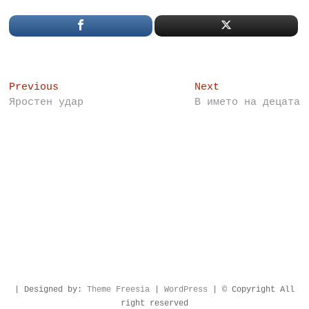
Post
Previous
Next
Previous
Next
post:
post:
Яростен удар
В името на децата
navigation
| Designed by:
Theme Freesia
|
WordPress
| © Copyright All
right reserved