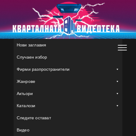
Skip
to
content
Нови заглавия
Случаен избор
Фирми разпространители
Жанрове
Актьори
Каталози
Следите остават
Видео