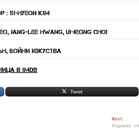
 : Si-Hyeon Kim
o, Jang-Lee Hwang, Ui-jeong Choi
н, бойни изкуства
ница в IMDB
Tweet
Next
Next
post:
Издирва с