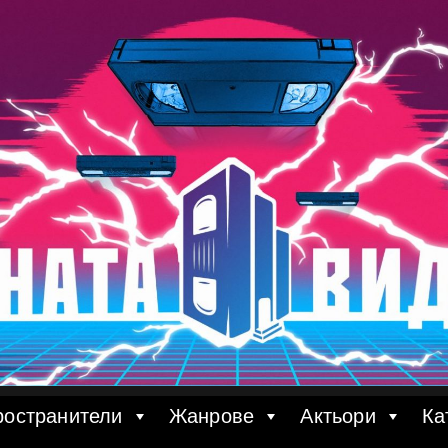
ространители
Жанрове
Актьори
Ка