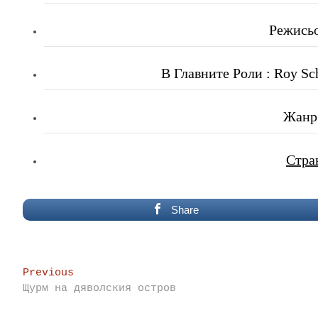
Режисьо
В Главните Роли : Roy Sch
Жанр 
Стра
Share
Post
Previous
Previous
post:
Щурм на дяволския остров
navigation