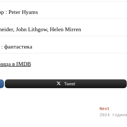
р : Peter Hyams
eider, John Lithgow, Helen Mirren
: фантастика
ница в IMDB
Tweet
Next
Next
post:
2024 годин