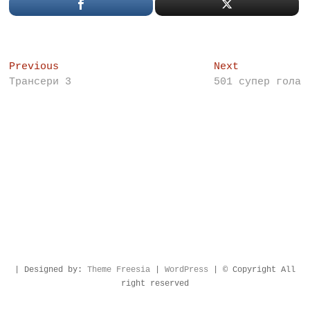
Post
Previous
Next
Previous
Next
post:
post:
Трансери 3
501 супер гола
navigation
| Designed by:
Theme Freesia
|
WordPress
| © Copyright All
right reserved