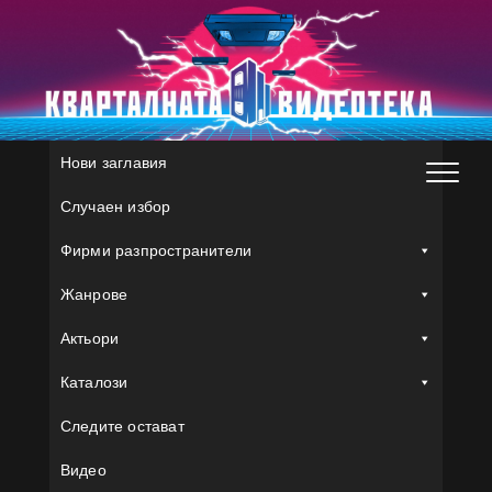
Skip
to
content
Нови заглавия
Случаен избор
Фирми разпространители
Жанрове
Актьори
Каталози
Следите остават
Видео