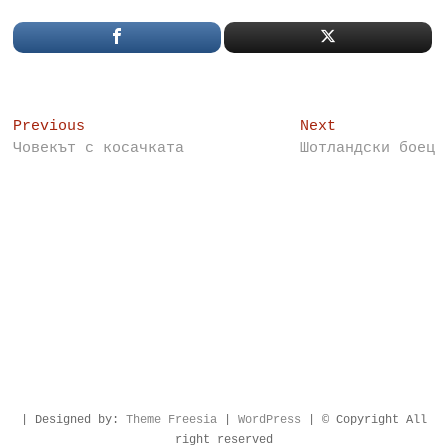
Post
Previous
Next
Previous
Next
post:
post:
Човекът с косачката
Шотландски боец
navigation
| Designed by:
Theme Freesia
|
WordPress
| © Copyright All
right reserved