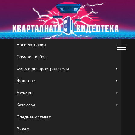
Skip
to
content
Нови заглавия
Случаен избор
Фирми разпространители
Жанрове
Актьори
Каталози
Следите остават
Видео