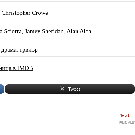
 Christopher Crowe
 Sciorra, Jamey Sheridan, Alan Alda
 драма, трилър
ница в IMDB
Tweet
N
Next
p
Юмруц