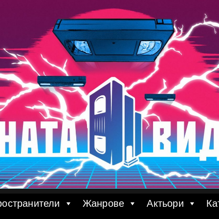
ространители
Жанрове
Актьори
Ка