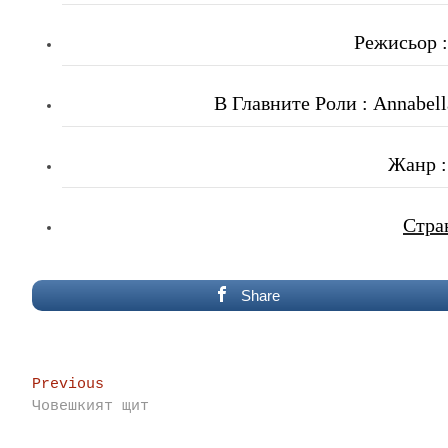
Режисьор :
В Главните Роли : Annabella
Жанр :
Стра
Share
Post
Previous
Previous
post:
Човешкият щит
navigation