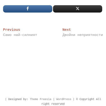
Post
Previous
Next
Previous
Next
post:
post:
Само най-силният
Двойни неприятности
navigation
| Designed by:
Theme Freesia
|
WordPress
| © Copyright All
right reserved