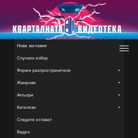
Skip
to
content
Нови заглавия
Случаен избор
Фирми разпространители
Жанрове
Актьори
Каталози
Следите остават
Видео